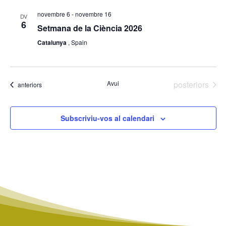
novembre 6
-
novembre 16
DV
6
Setmana de la Ciència 2026
Catalunya
, Spain
Esdeveniment
Avui
posteriors
Esdeveniments
anteriors
Subscriviu-vos al calendari