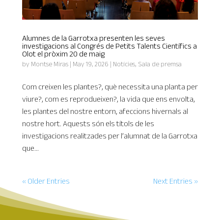
Alumnes de la Garrotxa presenten les seves
investigacions al Congrés de Petits Talents Científics a
Olot el pròxim 20 de maig
by
Montse Miras
|
May 19, 2026
|
Notícies
,
Sala de premsa
Com creixen les plantes?, què necessita una planta per
viure?, com es reprodueixen?, la vida que ens envolta,
les plantes del nostre entorn, afeccions hivernals al
nostre hort. Aquests són els títols de les
investigacions realitzades per l’alumnat de la Garrotxa
que...
« Older Entries
Next Entries »