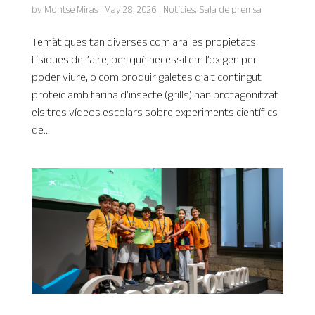
by
Montse Miras
|
May 28, 2026
|
Notícies
,
Sala de premsa
Temàtiques tan diverses com ara les propietats
físiques de l’aire, per què necessitem l’oxigen per
poder viure, o com produir galetes d’alt contingut
proteic amb farina d’insecte (grills) han protagonitzat
els tres vídeos escolars sobre experiments científics
de...