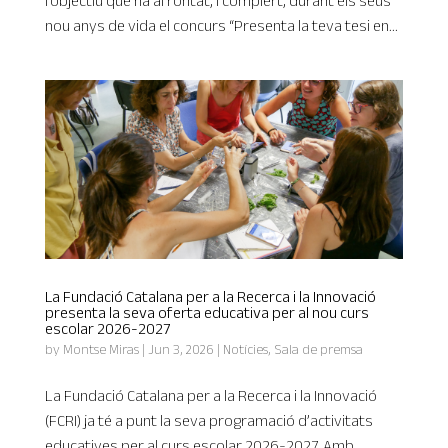
l’objectiu que ha afrontat, i complert, durant els seus
nou anys de vida el concurs “Presenta la teva tesi en...
La Fundació Catalana per a la Recerca i la Innovació
presenta la seva oferta educativa per al nou curs
escolar 2026-2027
by
Montse Miras
|
Jun 3, 2026
|
Notícies
,
Sala de premsa
La Fundació Catalana per a la Recerca i la Innovació
(FCRI) ja té a punt la seva programació d’activitats
educatives per al curs escolar 2026-2027. Amb