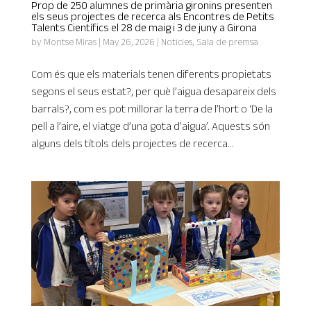
Prop de 250 alumnes de primària gironins presenten
els seus projectes de recerca als Encontres de Petits
Talents Científics el 28 de maig i 3 de juny a Girona
by
Montse Miras
|
May 26, 2026
|
Notícies
,
Sala de premsa
Com és que els materials tenen diferents propietats
segons el seus estat?, per què l’aigua desapareix dels
barrals?, com es pot millorar la terra de l’hort o ‘De la
pell a l’aire, el viatge d’una gota d’aigua’. Aquests són
alguns dels títols dels projectes de recerca...