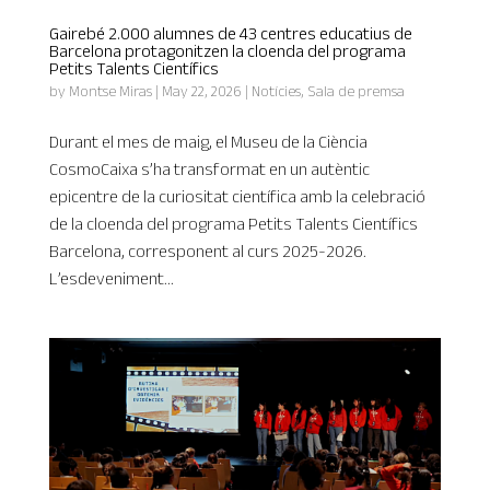
Gairebé 2.000 alumnes de 43 centres educatius de
Barcelona protagonitzen la cloenda del programa
Petits Talents Científics
by
Montse Miras
|
May 22, 2026
|
Notícies
,
Sala de premsa
Durant el mes de maig, el Museu de la Ciència
CosmoCaixa s’ha transformat en un autèntic
epicentre de la curiositat científica amb la celebració
de la cloenda del programa Petits Talents Científics
Barcelona, corresponent al curs 2025-2026.
L’esdeveniment...