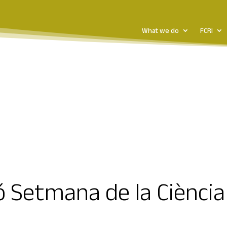
What we do
FCRI
ó Setmana de la Ciènci