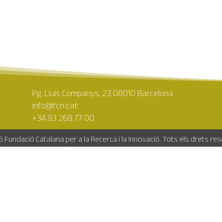
Pg. Lluís Companys, 23 08010 Barcelona
info@fcri.cat
+34 93 268 77 00
 Fundació Catalana per a la Recerca i la Innovació. Tots els drets re