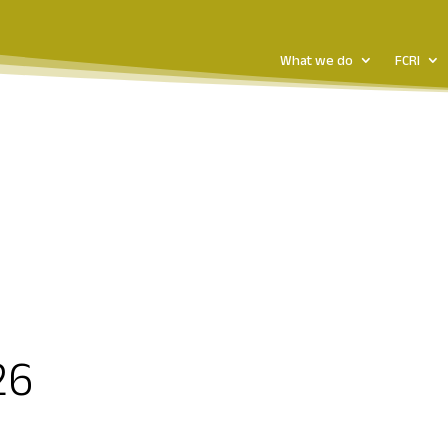
What we do
FCRI
26