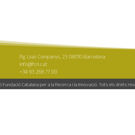
Pg. Lluís Companys, 23 08010 Barcelona
info@fcri.cat
+34 93 268 77 00
 Fundació Catalana per a la Recerca i la Innovació. Tots els drets re