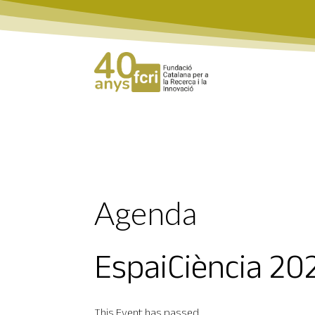
Agenda
EspaiCiència 20
This Event has passed.