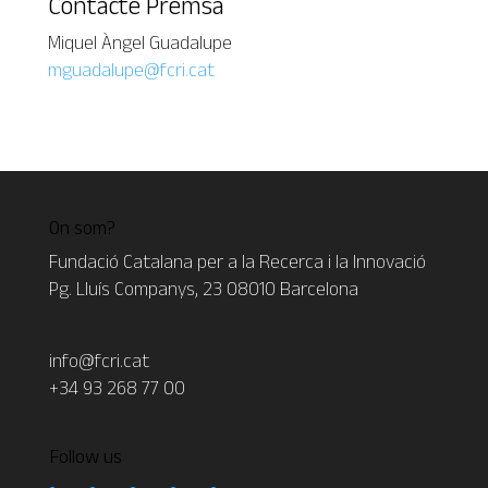
Contacte Premsa
Miquel Àngel Guadalupe
mguadalupe@fcri.cat
On som?
Fundació Catalana per a la Recerca i la Innovació
Pg. Lluís Companys, 23 08010 Barcelona
info@fcri.cat
+34 93 268 77 00
Follow us