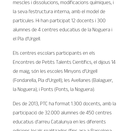
mescles i dissolucions, modificacions químiques, i
la seva l’estructura interna, amb el model de
partícules. Hi han participat 12 docents i 300
alumnes de 4 centres educatius de la Noguera i
el Pla d’Urgell.
Els centres escolars participants en els
Encontres de Petits Talents Científics, el dijous 14
de maig, són les escoles Minyons d’Urgell
(Fondarella, Pla d’Urgell); les Avellanes (Balaguer,
la Noguera); i Ponts (Ponts, la Noguera).
Des de 2013, PTC ha format 1.300 docents, amb la
participació de 32.000 alumnes de 450 centres
educatius d’arreu Catalunya en les diferents
edicions locals realitzades (fins ara a Barcelona,