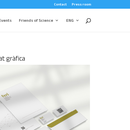
Contact
Press room
Events
Friends of Science
ENG
at gràfica