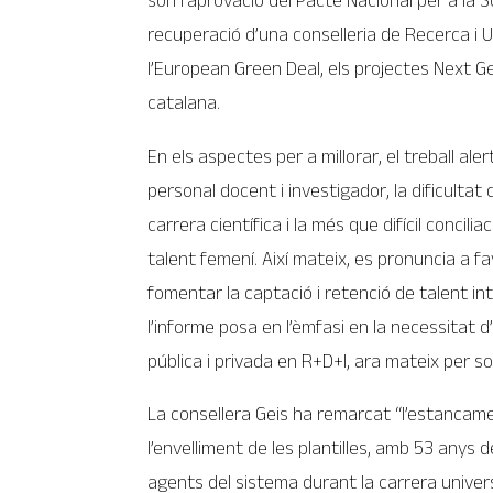
són l’aprovació del Pacte Nacional per a la
recuperació d’una conselleria de Recerca i U
l’European Green Deal, els projectes Next Gen
catalana.
En els aspectes per a millorar, el treball aler
personal docent i investigador, la dificultat d
carrera científica i la més que difícil concilia
talent femení. Així mateix, es pronuncia a fav
fomentar la captació i retenció de talent in
l’informe posa en l’èmfasi en la necessitat 
pública i privada en R+D+I, ara mateix per s
La consellera Geis ha remarcat “l’estancamen
l’envelliment de les plantilles, amb 53 anys 
agents del sistema durant la carrera università