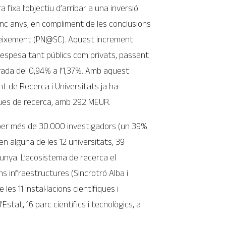
 fixa l’objectiu d’arribar a una inversió
cinc anys, en compliment de les conclusions
oneixement (PN@SC). Aquest increment
espesa tant públics com privats, passant
rivada del 0,94% a l’1,37%. Amb aquest
t de Recerca i Universitats ja ha
ques de recerca, amb 292 MEUR.
 per més de 30.000 investigadors (un 39%
n alguna de les 12 universitats, 39
lunya. L’ecosistema de recerca el
s infraestructures (Sincrotró Alba i
s 11 instal·lacions científiques i
stat, 16 parc científics i tecnològics, a