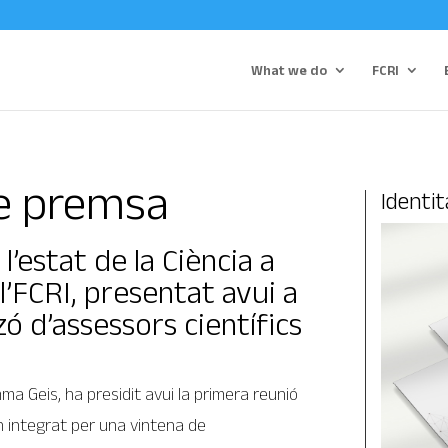
What we do
FCRI
de premsa
Identit
’estat de la Ciència a
l’FCRI, presentat avui a
zó d’assessors científics
ma Geis, ha presidit avui la primera reunió
n integrat per una vintena de