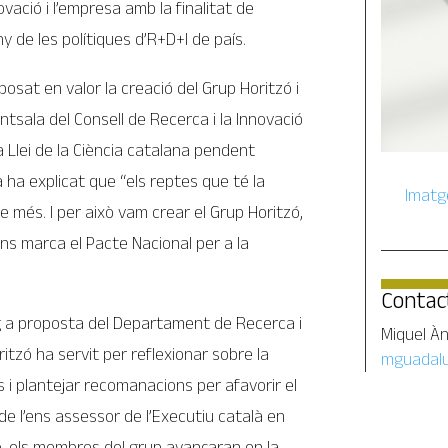
ovació i l’empresa amb la finalitat de
y de les polítiques d’R+D+I de país.
posat en valor la creació del Grup Horitzó i
ntsala del Consell de Recerca i la Innovació
 Llei de la Ciència catalana pendent
a ha explicat que “els reptes que té la
Imatg
e més. I per això vam crear el Grup Horitzó,
ns marca el Pacte Nacional per a la
Contac
g a proposta del Departament de Recerca i
Miquel À
itzó ha servit per reflexionar sobre la
mguadalu
 i plantejar recomanacions per afavorir el
e l’ens assessor de l’Executiu català en
ió, els membres del grup avançaran en la