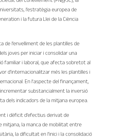
 Societat del Coneixement (PN@SC), la
niversitats, l’estratègia europea de
eration i la futura Llei de la Ciència
ta de l’envelliment de les plantilles de
els joves per iniciar i consolidar una
ció familiar i laboral, que afecta sobretot al
or d’internacionalitzar més les plantilles i
ternacional. En l’aspecte del finançament,
d’incrementar substancialment la inversió
ota dels indicadors de la mitjana europea.
t i dèficit d’efectius derivat de
de mitjana, la manca de mobilitat entre
ria, la dificultat en l’inici i la consolidació