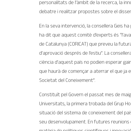
personalitats de l’àmbit de la recerca, la inn
debatre i realitzar propostes sobre el dissen
En la seva intervenció, la consellera Geis ha 
ha dit que aquest comitè d’experts és “l’ava
de Catalunya (CORICAT) que preveu la futura
d’aprovació després de l’estiu”. La conseller
ciència d’aquest país no podien esperar gair
que haurà de començar a aterrar el que ja e
Societat del Coneixement”.
Constituït pel Govern el passat mes de mai
Universitats, la primera trobada del Grup Hor
situació del sistema de coneixement del país
seu desenvolupament. En futures reunions d
matèria de polítiques científiques i innovac