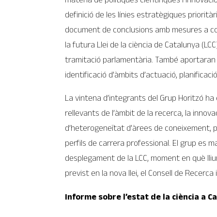
definició de les línies estratègiques priorità
document de conclusions amb mesures a co
la futura Llei de la ciència de Catalunya (LC
tramitació parlamentària. També aportaran l
identificació d’àmbits d’actuació, planificac
La vintena d’integrants del Grup Horitzó ha
rellevants de l’àmbit de la recerca, la innovac
d’heterogeneïtat d’àrees de coneixement, par
perfils de carrera professional. El grup es ma
desplegament de la LCC, moment en què lliura
previst en la nova llei, el Consell de Recerca
Informe sobre l’estat de la ciència a C