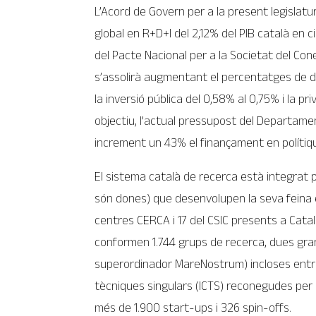
L’Acord de Govern per a la present legislatura
global en R+D+I del 2,12% del PIB català en 
del Pacte Nacional per a la Societat del C
s’assolirà augmentant el percentatges de d
la inversió pública del 0,58% al 0,75% i la p
objectiu, l’actual pressupost del Departamen
increment un 43% el finançament en políti
El sistema català de recerca està integrat
són dones) que desenvolupen la seva feina e
centres CERCA i 17 del CSIC presents a Cata
conformen 1.744 grups de recerca, dues gran
superordinador MareNostrum) incloses entre le
tècniques singulars (ICTS) reconegudes per l’E
més de 1.900 start-ups i 326 spin-offs.