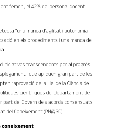
alent femení, el 42% del personal docent
 detecta “una manca d’agilitat i autonomia
tització en els procediments i una manca de
ia
d’iniciatives transcendents per al progrés
splegament i que apliquen gran part de les
en l’aprovació de la Llei de la Ciència de
olítiques científiques del Departament de
er part del Govern dels acords consensuats
etat del Coneixement (PN@SC).
de coneixement