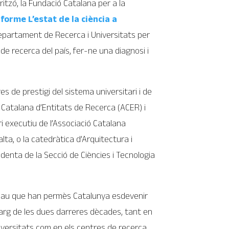
ritzó, la Fundació Catalana per a la
nforme L’estat de la ciència a
Departament de Recerca i Universitats per
 de recerca del país, fer-ne una diagnosi i
s de prestigi del sistema universitari i de
 Catalana d’Entitats de Recerca (ACER) i
ari executiu de l’Associació Catalana
lta, o la catedràtica d’Arquitectura i
denta de la Secció de Ciències i Tecnologia
s clau que han permès Catalunya esdevenir
larg de les dues darreres dècades, tant en
iversitats com en els centres de recerca,