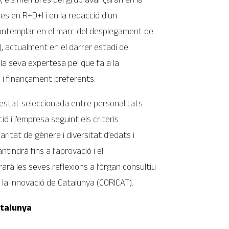
ries en R+D+I i en la redacció d’un
ntemplar en el marc del desplegament de
C), actualment en el darrer estadi de
a seva expertesa pel que fa a la
ió i finançament preferents.
 estat seleccionada entre personalitats
ió i l’empresa seguint els criteris
itat de gènere i diversitat d’edats i
ntindrà fins a l’aprovació i el
rà les seves reflexions a l’òrgan consultiu
 i la Innovació de Catalunya (CORICAT).
atalunya