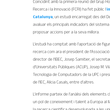
Coincidint amb la primera reunió del Grup Ho
Recerca i la Innovació (FCRI) ha fet públic l
’
i
Catalunya
, un estudi encarregat des del 
avaluar els principals indicadors del sistema
proposar accions per a la seva millora.
L’estudi ha comptat amb l’aportació de figure
recerca com ara el president de l’Associació
director de l’IBEC, Josep Samitier, el secret
d’Universitats Públiques (ACUP), Josep M. Vila
Tecnologia de Computadors de la UPC i presi
de l’IEC, Alícia Casals, entre d’altres.
L’informe parteix de l’anàlisi dels element
un pol de coneixement i talent a Europa al l
la recerca científica desenvolupada a les un