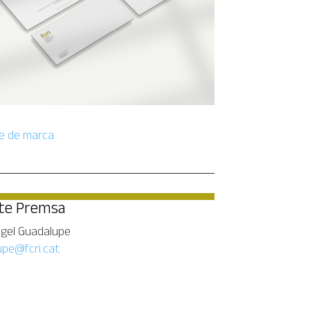
e de marca
te Premsa
ngel Guadalupe
pe@fcri.cat