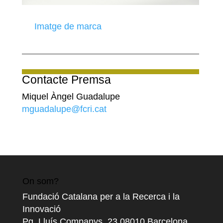
Imatge de marca
Contacte Premsa
Miquel Àngel Guadalupe
mguadalupe@fcri.cat
On som?
Fundació Catalana per a la Recerca i la
Innovació
Pg. Lluís Companys, 23 08010 Barcelona