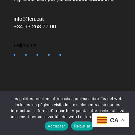
info@fcri.cat
+34 93 268 77 00
Follow us
Les galetes recullen informació anònima sobre l’ús del web,
incloses les pàgines visitades, els elements amb què es
interactua i la forma d’arribar-hi. Aquesta informació s’utilitza
únicament per analitzar l’ús del web i millorar-ne l’experiència.
Designed by
Elegant Themes
| Powered by
CA
WordPress
Acceptar
Rebutjar