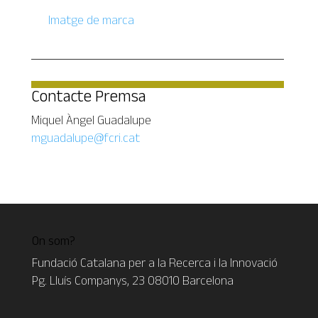
Imatge de marca
Contacte Premsa
Miquel Àngel Guadalupe
mguadalupe@fcri.cat
On som?
Fundació Catalana per a la Recerca i la Innovació
Pg. Lluís Companys, 23 08010 Barcelona