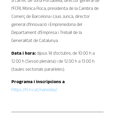
a càrrec de Jordi Portabella, director general de
l’FCRI; Mònica Roca, presidenta de la Cambra de
Comerç de Barcelona i Lluis Juncà, director
general d’Innovació i Emprenedoria del
Departament d’Empresa i Treball de la
Generalitat de Catalunya.
Data i hora:
dijous 14 d’octubre, de 10.00 h a
12.00 h (Sessió plenària) i de 12.00 h a 13.00 h
(taules sectorials paral·leles).
Programa i inscripcions a
:
https://fcri.cat/nanoday/