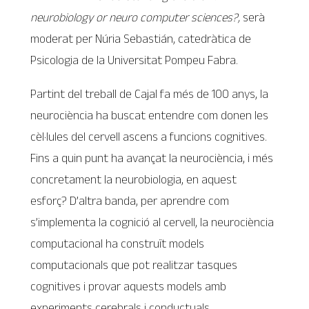
neurobiology or neuro computer sciences?,
serà
moderat per Núria Sebastián, catedràtica de
Psicologia de la Universitat Pompeu Fabra.
Partint del treball de Cajal fa més de 100 anys, la
neurociència ha buscat entendre com donen les
cèl·lules del cervell ascens a funcions cognitives.
Fins a quin punt ha avançat la neurociència, i més
concretament la neurobiologia, en aquest
esforç? D’altra banda, per aprendre com
s’implementa la cognició al cervell, la neurociència
computacional ha construït models
computacionals que pot realitzar tasques
cognitives i provar aquests models amb
experiments cerebrals i conductuals.