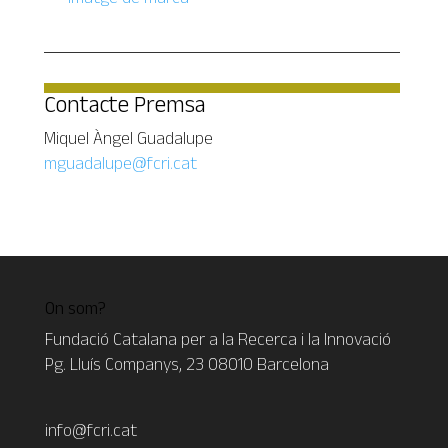
Contacte Premsa
Miquel Àngel Guadalupe
mguadalupe@fcri.cat
On som?
Fundació Catalana per a la Recerca i la Innovació
Pg. Lluís Companys, 23 08010 Barcelona
info@fcri.cat