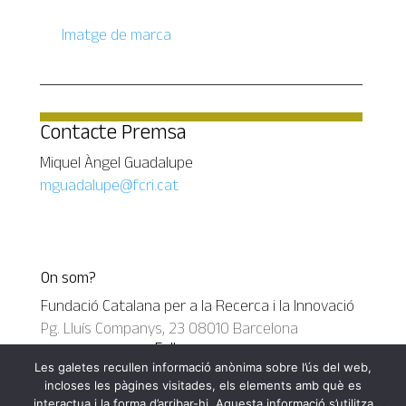
Imatge de marca
Contacte Premsa
Miquel Àngel Guadalupe
mguadalupe@fcri.cat
On som?
Fundació Catalana per a la Recerca i la Innovació
Pg. Lluís Companys, 23 08010 Barcelona
Follow us
info@fcri.cat
Les galetes recullen informació anònima sobre l’ús del web,
+34 93 268 77 00
incloses les pàgines visitades, els elements amb què es
Google
interactua i la forma d’arribar-hi. Aquesta informació s’utilitza