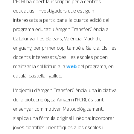
L’FCRI ha obert la inscripció per a centres
educatius i investigadors que estiguin
interessats a participar a la quarta edició del
programa educatiu Amgen TransferCiència a
Catalunya, Illes Balears, València, Madrid i,
enguany, per primer cop, també a Galícia. Els i les
docents interessats/des i les escoles poden
realitzar la sol·licitud a la
web
del programa, en
català, castellà i gallec.
L’objectiu d’Amgen TransferCiència, una iniciativa
de la biotecnològica Amgen i l’FCRI, és tant
ensenyar com motivar. Metodològicament,
s’aplica una fórmula original i inèdita: incorporar
joves científics i científiques a les escoles i