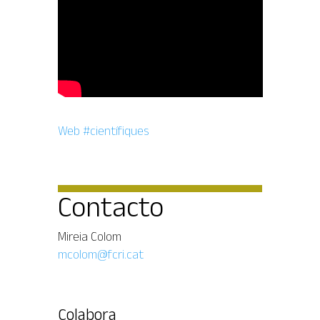
Web #científiques
Contacto
Mireia Colom
mcolom@fcri.cat
Colabora