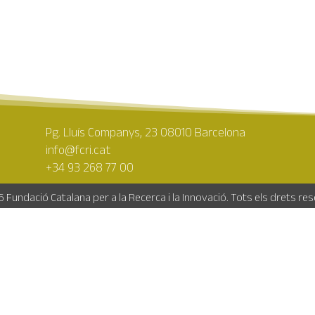
Pg. Lluís Companys, 23 08010 Barcelona
info@fcri.cat
+34 93 268 77 00
 Fundació Catalana per a la Recerca i la Innovació. Tots els drets re