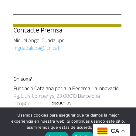
Contacte Premsa
Miquel Àngel Guadalupe
mguadalupe@fcri.cat
On som?
Fundació Catalana per a la Recerca i la Innovació
Pg. Lluís Companys, 23 08010 Barcelona
Síguenos
info@fcri.cat
+34 93 268 77 00
Usamos cookies para asegurar que te damos la mejor
Google
experiencia en nuestra web. Si continúas usando este sitio,
RSS
asumiremos que estás de acuerdo con ello.
CA
Diseñado por
Elegant Themes
| Desarrollado por