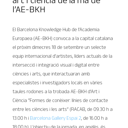
l’AE-BKH
El Barcelona Knowledge Hub de l’Academia
Europaea (AE-BKH) convoca a la capital catalana
el pròxim dimecres 18 de setembre un selecte
equip internacional d’artistes, líders actuals de la
intersecció i integració visual i digital entre
ciències i arts, que interactuaran amb
especialistes i investigadors locals en vàries
taules rodones a la trobada AE-BKH d’Art i
Ciència “Formes de conèixer: línies de contacte
entre les ciències i les arts” (RACAB, de 09.30 h a
13.00 h i
Barcelona Gallery Espai 2
, de 16.00 h a
18.00 h). L’objectiu de la jornada, en anglès, és