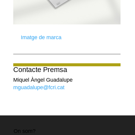
Imatge de marca
Contacte Premsa
Miquel Àngel Guadalupe
mguadalupe@fcri.cat
On som?