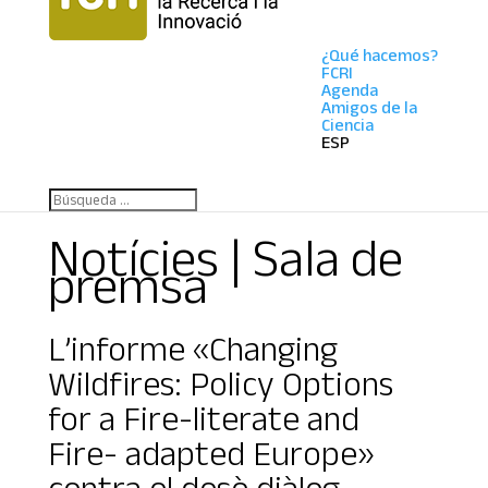
¿Qué hacemos?
FCRI
Agenda
Amigos de la
Ciencia
ESP
Notícies | Sala de
premsa
L’informe «Changing
Wildfires: Policy Options
for a Fire-literate and
Fire- adapted Europe»
centra el desè diàleg