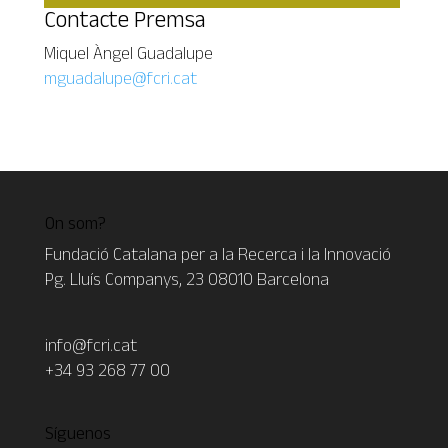
Contacte Premsa
Miquel Àngel Guadalupe
mguadalupe@fcri.cat
On som?
Fundació Catalana per a la Recerca i la Innovació
Pg. Lluís Companys, 23 08010 Barcelona
info@fcri.cat
+34 93 268 77 00
Síguenos