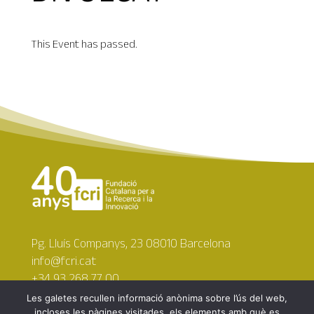
This Event has passed.
Pg. Lluís Companys, 23 08010 Barcelona
info@fcri.cat
+34 93 268 77 00
Les galetes recullen informació anònima sobre l’ús del web,
incloses les pàgines visitades, els elements amb què es