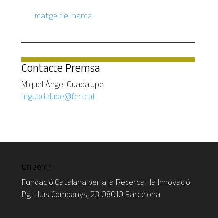
Imatge de marca
Contacte Premsa
Miquel Àngel Guadalupe
mguadalupe@fcri.cat
On som?
Fundació Catalana per a la Recerca i la Innovació
Pg. Lluís Companys, 23 08010 Barcelona