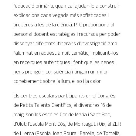
l’educació primària, quan cal ajudar-lo a construir
explicacions cada vegada més sofisticades i
properes a les de la ciència. PTC proporciona al
personal docent estratègies i recursos per poder
dissenyar diferents itineraris d’investigació amb
l’alumnat en aquest àmbit temàtic, implicant-los
en recerques autèntiques i fent que les nenes i
nens prenguin consciència i tinguin un millor
coneixement sobre la llum, el so i la calor
Els centres escolars participants en el Congrés
de Petits Talents Científics, el divendres 16 de
maig, són les escoles Cor de Maria i Sant Roc,
d’Olot; l’Escola Mont Cós, de Montagut i Oix; el ZER
de Llierca (Escola Joan Roura i Parella, de Tortellà,