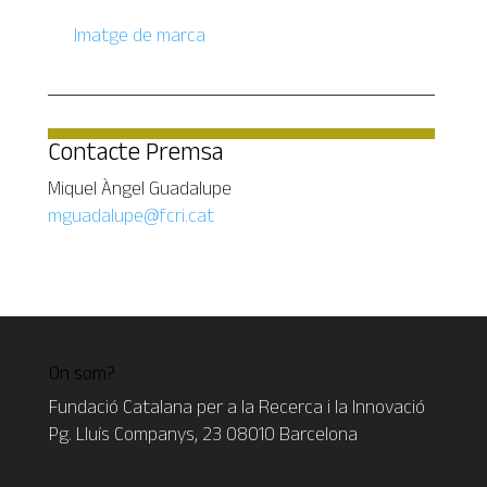
Imatge de marca
Contacte Premsa
Miquel Àngel Guadalupe
mguadalupe@fcri.cat
On som?
Fundació Catalana per a la Recerca i la Innovació
Pg. Lluís Companys, 23 08010 Barcelona