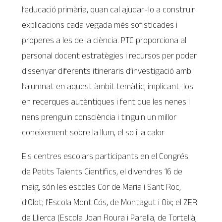
l’educació primària, quan cal ajudar-lo a construir
explicacions cada vegada més sofisticades i
properes a les de la ciència. PTC proporciona al
personal docent estratègies i recursos per poder
dissenyar diferents itineraris d’investigació amb
l’alumnat en aquest àmbit temàtic, implicant-los
en recerques autèntiques i fent que les nenes i
nens prenguin consciència i tinguin un millor
coneixement sobre la llum, el so i la calor
Els centres escolars participants en el Congrés
de Petits Talents Científics, el divendres 16 de
maig, són les escoles Cor de Maria i Sant Roc,
d’Olot; l’Escola Mont Cós, de Montagut i Oix; el ZER
de Llierca (Escola Joan Roura i Parella, de Tortellà,