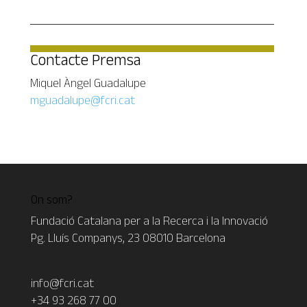
Contacte Premsa
Miquel Àngel Guadalupe
mguadalupe@fcri.cat
On som?
Fundació Catalana per a la Recerca i la Innovació
Pg. Lluís Companys, 23 08010 Barcelona
info@fcri.cat
+34 93 268 77 00