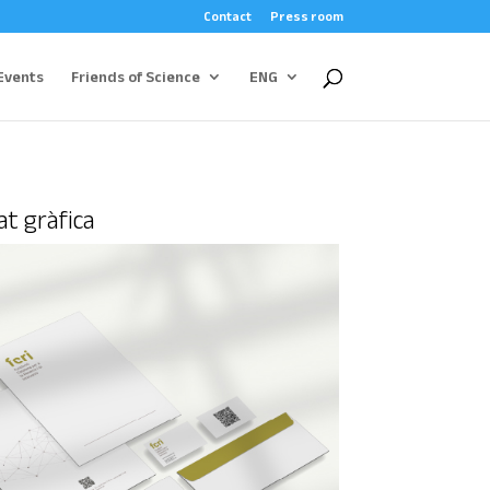
Contact
Press room
Events
Friends of Science
ENG
at gràfica