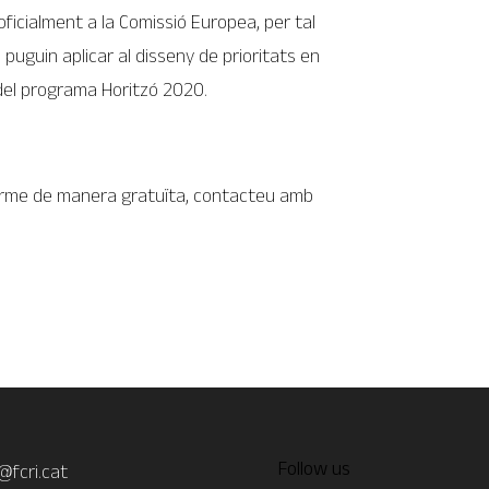
 oficialment a la Comissió Europea, per tal
uguin aplicar al disseny de prioritats en
del programa Horitzó 2020.
forme de manera gratuïta, contacteu amb
Follow us
@fcri.cat