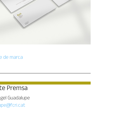
e de marca
te Premsa
ngel Guadalupe
pe@fcri.cat