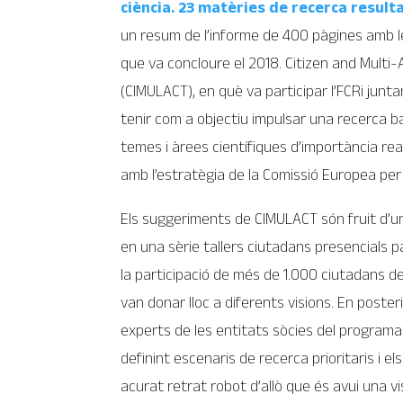
ciència. 23 matèries de recerca resul
un resum de l’informe de 400 pàgines amb les
que va concloure el 2018. Citizen and Multi
(CIMULACT), en què va participar l’FCRi junt
tenir com a objectiu impulsar una recerca ba
temes i àrees científiques d’importància real 
amb l’estratègia de la Comissió Europea per
Els suggeriments de CIMULACT són fruit d’u
en una sèrie tallers ciutadans presencials pa
la participació de més de 1.000 ciutadans de
van donar lloc a diferents visions. En posteri
experts de les entitats sòcies del programa
definint escenaris de recerca prioritaris i 
acurat retrat robot d’allò que és avui una vi