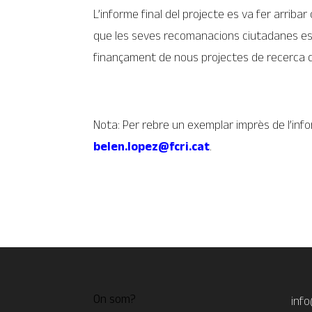
L’informe final del projecte es va fer arribar
que les seves recomanacions ciutadanes es p
finançament de nous projectes de recerca 
Nota: Per rebre un exemplar imprès de l’in
belen.lopez@fcri.cat
.
On som?
info