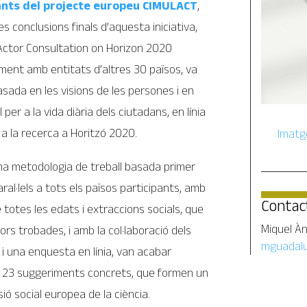
tants del projecte europeu CIMULACT
,
 conclusions finals d’aquesta iniciativa,
-Actor Consultation on Horizon 2020
ament amb entitats d’altres 30 països, va
sada en les visions de les persones i en
per a la vida diària dels ciutadans, en línia
 a la recerca a Horitzó 2020.
Imatg
na metodologia de treball basada primer
ral·lels a tots els països participants, amb
Contac
 totes les edats i extraccions socials, que
Miquel À
ors trobades, i amb la col·laboració dels
mguadalu
 i una enquesta en línia, van acabar
els 23 suggeriments concrets, que formen un
sió social europea de la ciència.