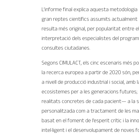
L’informe final explica aquesta metodologia 
gran reptes científics assumits actualment p
resulta més original, per popularitat entre el
interpretació dels especialistes del program
consultes ciutadanes.
Segons CIMULACT, els cinc escenaris més po
la recerca europea a partir de 2020 són, per
a nivell de producció industrial i social, amb
ecosistemes per a les generacions futures; l’
realitats concretes de cada pacient— a la sa
personalitzada com a tractament de les mala
basat en el foment de l’esperit crític i la in
intel·ligent i el desenvolupament de noves 