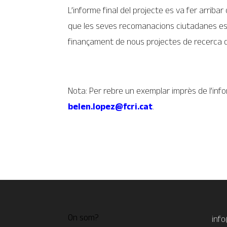
L’informe final del projecte es va fer arribar
que les seves recomanacions ciutadanes es p
finançament de nous projectes de recerca 
Nota: Per rebre un exemplar imprès de l’in
belen.lopez@fcri.cat
.
On som?
info