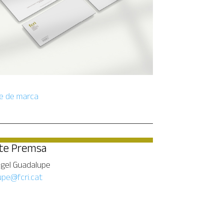
e de marca
te Premsa
ngel Guadalupe
pe@fcri.cat