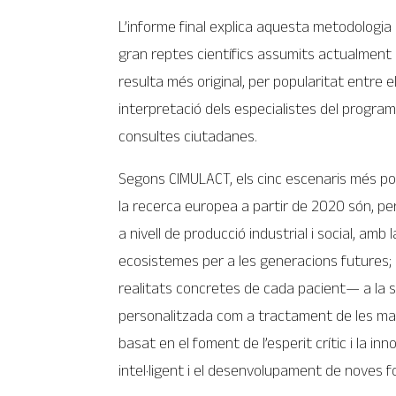
L’informe final explica aquesta metodologia 
gran reptes científics assumits actualment p
resulta més original, per popularitat entre el
interpretació dels especialistes del program
consultes ciutadanes.
Segons CIMULACT, els cinc escenaris més po
la recerca europea a partir de 2020 són, per
a nivell de producció industrial i social, amb
ecosistemes per a les generacions futures; l’
realitats concretes de cada pacient— a la sa
personalitzada com a tractament de les mala
basat en el foment de l’esperit crític i la in
intel·ligent i el desenvolupament de noves 