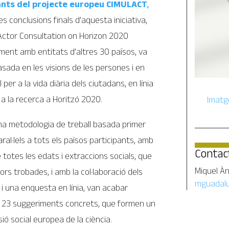
tants del projecte europeu CIMULACT
,
 conclusions finals d’aquesta iniciativa,
-Actor Consultation on Horizon 2020
ament amb entitats d’altres 30 països, va
sada en les visions de les persones i en
per a la vida diària dels ciutadans, en línia
 a la recerca a Horitzó 2020.
Imatg
na metodologia de treball basada primer
ral·lels a tots els països participants, amb
Contac
 totes les edats i extraccions socials, que
Miquel À
ors trobades, i amb la col·laboració dels
mguadalu
 i una enquesta en línia, van acabar
els 23 suggeriments concrets, que formen un
sió social europea de la ciència.