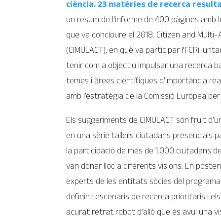
ciència. 23 matèries de recerca resul
un resum de l’informe de 400 pàgines amb les
que va concloure el 2018. Citizen and Multi
(CIMULACT), en què va participar l’FCRi junt
tenir com a objectiu impulsar una recerca ba
temes i àrees científiques d’importància real 
amb l’estratègia de la Comissió Europea per
Els suggeriments de CIMULACT són fruit d’u
en una sèrie tallers ciutadans presencials pa
la participació de més de 1.000 ciutadans de
van donar lloc a diferents visions. En posteri
experts de les entitats sòcies del programa
definint escenaris de recerca prioritaris i 
acurat retrat robot d’allò que és avui una vi