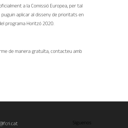
 oficialment a la Comissió Europea, per tal
uguin aplicar al disseny de prioritats en
del programa Horitzó 2020.
forme de manera gratuïta, contacteu amb
Síguenos
@fcri.cat