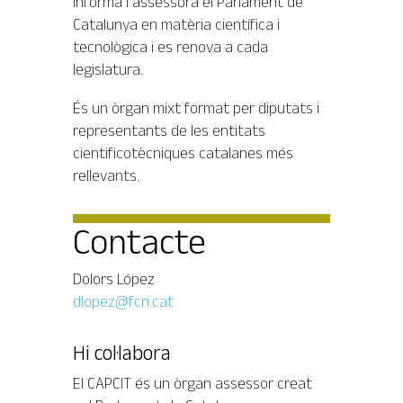
informa i assessora el Parlament de
Catalunya en matèria científica i
tecnològica i es renova a cada
legislatura.
És un òrgan mixt format per diputats i
representants de les entitats
cientificotècniques catalanes més
rellevants.
Contacte
Dolors López
dlopez@fcri.cat
Hi col·labora
El CAPCIT és un òrgan assessor creat