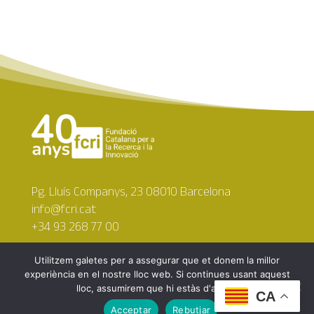
Pg. Lluís Companys, 23 08010 Barcelona
info@fcri.cat
+34 93 268 77 00
Utilitzem galetes per a assegurar que et donem la millor
experiència en el nostre lloc web. Si continues usant aquest
lloc, assumirem que hi estàs d'acord.
CA
Copyright © 2026 Fundació Catalana per a la Recerca i
Acceptar
Rebutjar