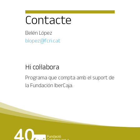
Contacte
Belén López
blopez@fcri.cat
Hi col·labora
Programa que compta amb el suport de
la Fundación IberCaja.