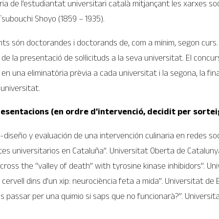
ria de l’estudiantat universitari català mitjançant les xarxes soci
 Tsubouchi Shoyo (1859 – 1935).
nts són doctorandes i doctorands de, com a mínim, segon curs. C
de la presentació de sol·licituds a la seva universitat. El conc
 en una eliminatòria prèvia a cada universitat i la segona, la fina
universitat.
resentacions (en ordre d’intervenció, decidit per sortei
-diseño y evaluación de una intervención culinaria en redes soc
tes universitarios en Cataluña”. Universitat Oberta de Cataluny
cross the “valley of death” with tyrosine kinase inhibidors”. Uni
ervell dins d’un xip: neurociència feta a mida”. Universitat de 
es passar per una quimio si saps que no funcionarà?”. Univers