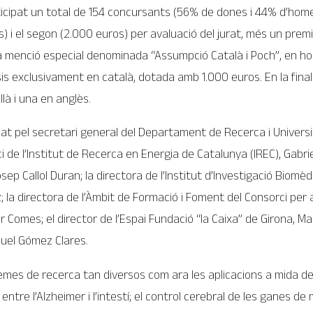
ticipat un total de 154 concursants (56% de dones i 44% d’homes
s) i el segon (2.000 euros) per avaluació del jurat, més un premi
la menció especial denominada “Assumpció Català i Poch”, en h
is exclusivament en català, dotada amb 1.000 euros. En la final
llà i una en anglès.
at pel secretari general del Departament de Recerca i Universit
de l’Institut de Recerca en Energia de Catalunya (IREC), Gabri
osep Callol Duran; la directora de l’Institut d’Investigació Biomè
la directora de l’Àmbit de Formació i Foment del Consorci per 
 Comes; el director de l’Espai Fundació “la Caixa” de Girona, Man
iquel Gómez Clares.
temes de recerca tan diversos com ara les aplicacions a mida de l
 entre l’Alzheimer i l’intestí; el control cerebral de les ganes de