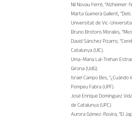
Nil Novau Ferré, “Alzheimer: l’i
Marta Guimerà Gallent, “Dels 
Universitat de Vic-Universit
Bruno Brotons Morales, “Miosi
David Sánchez Pizarro, “Cere
Catalunya (UIC).
Uma-Maria Lal-Trehan Estrada, 
Girona (UdG).
Israel Campo Bes, “¿Cuándo 
Pompeu Fabra (UPF).
José Enrique Domínguez Vidal
de Catalunya (UPC).
Aurora Gómez-Rovira, “El Japó