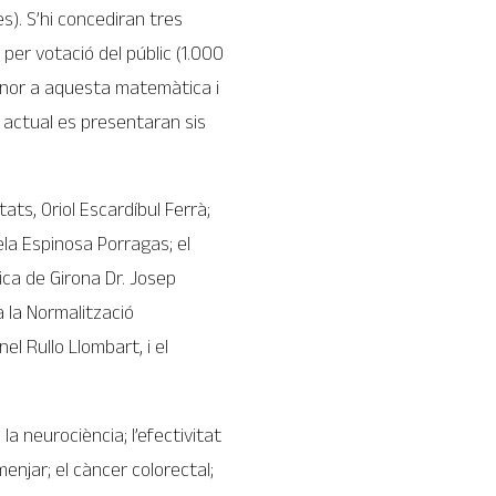
). S’hi concediran tres
 per votació del públic (1.000
onor a aquesta matemàtica i
 actual es presentaran sis
ats, Oriol Escardíbul Ferrà;
ela Espinosa Porragas; el
dica de Girona Dr. Josep
a la Normalització
el Rullo Llombart, i el
a neurociència; l’efectivitat
 menjar; el càncer colorectal;