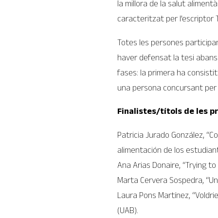
la millora de la salut alimentà
caracteritzat per l’escriptor
Totes les persones participa
haver defensat la tesi abans 
fases: la primera ha consistit
una persona concursant per 
Finalistes/títols de les p
Patricia Jurado González, “Co
alimentación de los estudian
Ana Arias Donaire, “Trying to 
Marta Cervera Sospedra, “Un c
Laura Pons Martínez, “Voldri
(UAB).