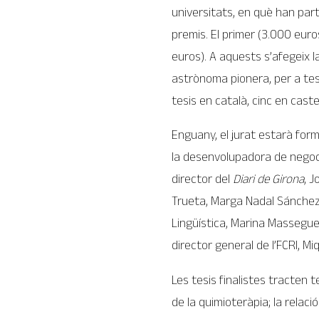
universitats, en què han par
premis. El primer (3.000 euro
euros). A aquests s’afegeix 
astrònoma pionera, per a tes
tesis en català, cinc en caste
Enguany, el jurat estarà form
la desenvolupadora de negoci 
director del
Diari de Girona
, J
Trueta, Marga Nadal Sánchez; 
Lingüística, Marina Masseguer
director general de l’FCRI, M
Les tesis finalistes tracten 
de la quimioteràpia; la relació