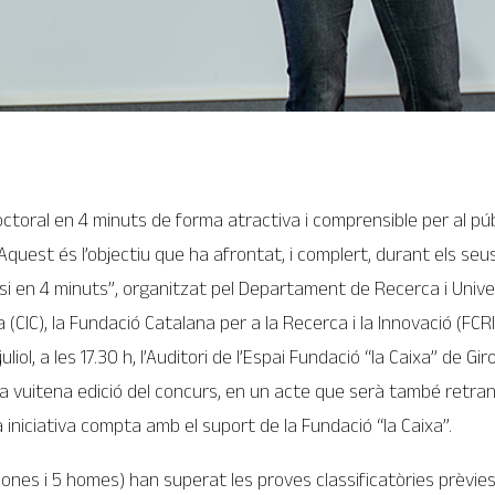
doctoral en 4 minuts de forma atractiva i comprensible per al pú
uest és l’objectiu que ha afrontat, i complert, durant els seus
si en 4 minuts”, organitzat pel Departament de Recerca i Univer
 (CIC), la Fundació Catalana per a la Recerca i la Innovació (FCRI)
liol, a les 17.30 h, l’Auditori de l’Espai Fundació “la Caixa” de Gi
 de la vuitena edició del concurs, en un acte que serà també ret
a iniciativa compta amb el suport de la Fundació “la Caixa”.
dones i 5 homes) han superat les proves classificatòries prèvies 