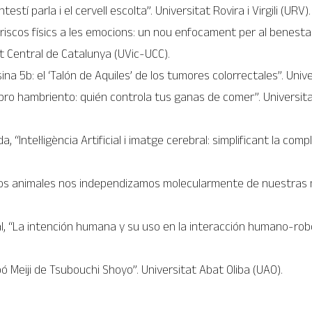
ntestí parla i el cervell escolta”. Universitat Rovira i Virgili (URV).
riscos físics a les emocions: un nou enfocament per al benestar 
at Central de Catalunya (UVic-UCC).
na 5b: el ‘Talón de Aquiles’ de los tumores colorrectales”. Unive
bro hambriento: quién controla tus ganas de comer”. Universita
“Intel·ligència Artificial i imatge cerebral: simplificant la comp
los animales nos independizamos molecularmente de nuestras m
, “La intención humana y su uso en la interacción humano-robot
 Meiji de Tsubouchi Shoyo”. Universitat Abat Oliba (UAO).