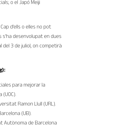
als; o el Japó Meiji
ap d’ells o elles no pot
urs s’ha desenvolupat en dues
l del 3 de juliol, on competirà
g):
iales para mejorar la
a (UOC).
versitat Ramon Llull (URL).
Barcelona (UB).
itat Autònoma de Barcelona