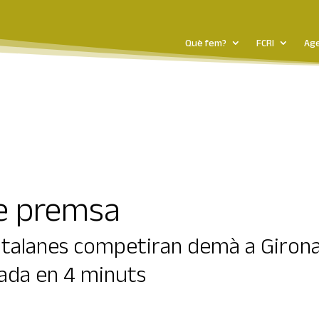
Què fem?
FCRI
Ag
de premsa
atalanes competiran demà a Girona 
cada en 4 minuts