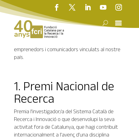
El Govern de la Generalitat de Catalunya,
mitjançant l’FCRI, convoca els Premis Nacionals de
Recerca, els quals tenen com a finalitat fomentar
el reconeixement social de la ciència i l’activitat
dels investigadors, mecenes, empresaris,
emprenedors i comunicadors vinculats al nostre
país.
1. Premi Nacional de
Recerca
Premia l’investigador/a del Sistema Català de
Recerca i Innovació o que desenvolupi la seva
activitat fora de Catalunya, que hagi contribuït
internacionalment a l’avenç d’una disciplina