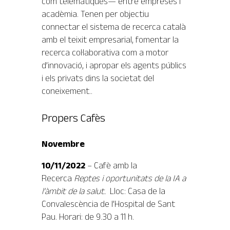
com telemàtiques— entre empreses i
acadèmia. Tenen per objectiu
connectar el sistema de recerca català
amb el teixit empresarial, fomentar la
recerca col·laborativa com a motor
d’innovació, i apropar els agents públics
i els privats dins la societat del
coneixement..
Propers Cafès
Novembre
10/11/2022
– Cafè amb la
Recerca
Reptes i oportunitats de la IA a
l’àmbit de la salut.
Lloc: Casa de la
Convalescència de l’Hospital de Sant
Pau. Horari: de 9.30 a 11 h.