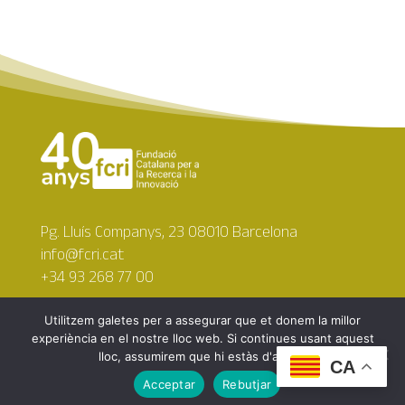
Pg. Lluís Companys, 23 08010 Barcelona
info@fcri.cat
+34 93 268 77 00
Utilitzem galetes per a assegurar que et donem la millor
experiència en el nostre lloc web. Si continues usant aquest
lloc, assumirem que hi estàs d'acord.
CA
Copyright © 2026 Fundació Catalana per a la Recerca i
Acceptar
Rebutjar
la Innovació. Tots els drets reservats.
Avís legal