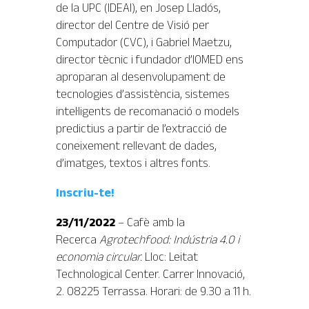
de la UPC (IDEAI), en Josep Lladós,
director del Centre de Visió per
Computador (CVC), i Gabriel Maetzu,
director tècnic i fundador d’IOMED ens
aproparan al desenvolupament de
tecnologies d’assistència, sistemes
intel·ligents de recomanació o models
predictius a partir de l’extracció de
coneixement rellevant de dades,
d’imatges, textos i altres fonts.
Inscriu-te!
23/11/2022
– Cafè amb la
Recerca
Agrotechfood: Indústria 4.0 i
economia circular.
Lloc: Leitat
Technological Center. Carrer Innovació,
2. 08225 Terrassa. Horari: de 9.30 a 11 h.