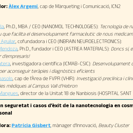
or:
Àlex Argemí
, cap de Màrqueting i Comunicació, ICN2
la
, Ph.D., MBA / CEO (NANOMOL TECHNOLOGIES):
Tecnologia de 
u que facilita el desenvolupament farmacèutic de nous medica
 Aguilar
, cofundadora i CEO (INBRAIN NEUROELECTRONICS):
 Mendoza
, Ph.D., fundador i CEO (ASTREA MATERIALS):
Doncs sí, 
 d’empresaris!
atera
, investigadora científica (ICMAB-CSIC):
Desenvolupament d
per aconseguir teràpies i diagnòstics eficients
basolo
, c
ap de l’Àrea de FVPR (VHIR)
:
Investigació preclínica i c
gies mèdiques al Campus Vall d’Hebron
Mangues
, director de la Unitat 18 de Nanbiosis (HOSPITAL SANT 
n seguretat i casos d’èxit de la nanotecnologia en cosm
sonal
ora:
Patrícia Gisbert
, mànager d’Innovació,
Beauty Cluster