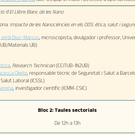
ió d’
El Llibre Blanc de les Nano
dona:
Impacte de les Nanociències en els ODS: ètica, salut i seguret
:
Jordi Díaz-Marcos
,
microscopista, divulgador i professor,
Unive
2UB/Materials UB)
doza
,
Research Technician
(CCiTUB-IN2UB)
cesca Oliete
, responsable tècnic de Seguretat i Salut a Barcelo
 Salut Laboral (ICSSL)
Serena
, investigador científic (ICMM-CSIC)
Bloc 2: Taules sectorials
De 12h a 13h