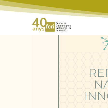
RE
N
INN