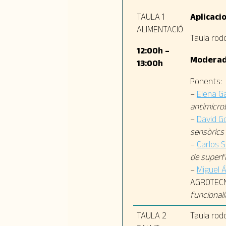
TAULA 1
Aplicaci
ALIMENTACIÓ
Taula rod
12:00h –
Moderad
13:00h
Ponents:
–
Elena G
antimicrob
–
David G
sensòrics 
–
Carlos 
de superfí
–
Miguel 
AGROTECN
funcionali
TAULA 2
Taula rod