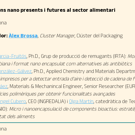
ons nano presents i futures al sector alimentari
ona
or:
Àlex Brossa
,
Cluster Manager
, Clúster del Packaging
arcia-Fruitós
, Ph.D., Grup de producció de remugants (IRTA):
Mol
iana i format nano encapsulat com alternatives als antibiòtics
onzález-Gálvez
, Ph.D., Applied Chemistry and Materials Depart
impresos per a detectar entrada d’aire i detecció de cadena de f
Sáez
, Materials & Mechanincal Engineer, Senior Researcher (EU
cies polimèriques per obtenir funcionalitats avançades
Ángel Cubero
, CEO (INGREDALIA) i
Olga Martín
, catedràtica de Te
IO):
Micro i nanoencapsulació de components bioactius: estratègi
tat dels aliments
ona