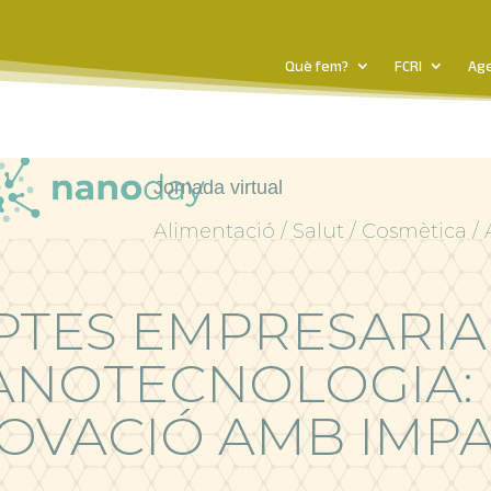
Què fem?
FCRI
Ag
14 d’octubre
Jornada virtual
Alimentació / Salut / Cosmètica /
PTES EMPRESARIAL
ANOTECNOLOGIA: 
OVACIÓ AMB IMP