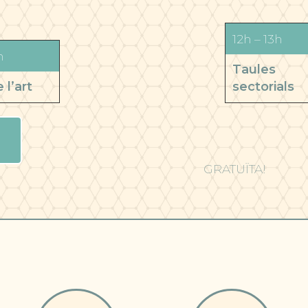
12h – 13h
h
Taules
 l’art
sectorials
!
GRATUÏTA!