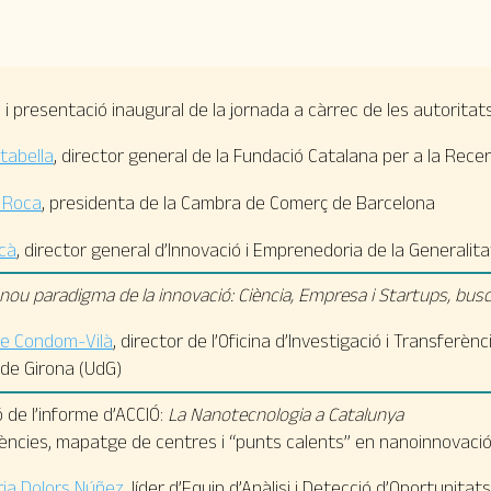
i presentació inaugural de la jornada a càrrec de les autoritats
rtabella
, director general de la Fundació Catalana per a la Recerc
 Roca
, presidenta de la Cambra de Comerç de Barcelona
ncà
, director general d’Innovació i Emprenedoria de la Generalita
 nou paradigma de la innovació: Ciència, Empresa i Startups, bus
e Condom-Vilà
, director de l’Oficina d’Investigació i Transferèn
 de Girona (UdG)
 de l’informe d’ACCIÓ:
La Nanotecnologia a Catalunya
ències, mapatge de centres i “punts calents” en nanoinnovaci
ia Dolors Núñez
,
líder d’Equip d’Anàlisi i Detecció d’Oportunita