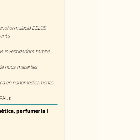
nanoformulació DELOS
ments
els investigadors també
e nous materials
línica en nanomedicaments
PAU):
ètica, perfumeria i