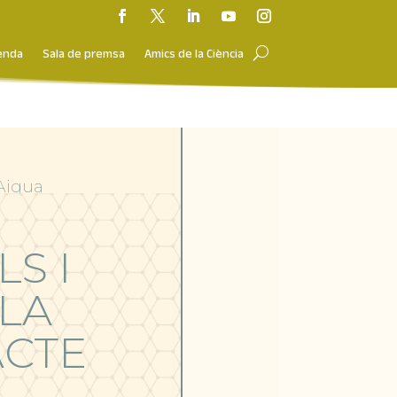
enda
Sala de premsa
Amics de la Ciència
 Aigua
S I
LA
ACTE