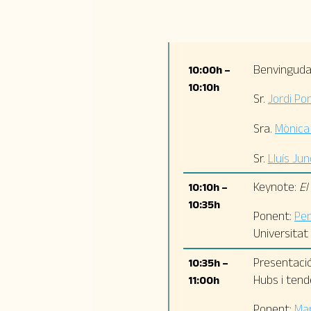
Benvinguda 
10:00h –
10:10h
Sr.
Jordi Po
Sra.
Mònica
Sr.
Lluís Ju
Keynote:
El
10:10h –
10:35h
Ponent:
Per
Universitat
Presentació
10:35h –
Hubs i tend
11:00h
Ponent:
Mar