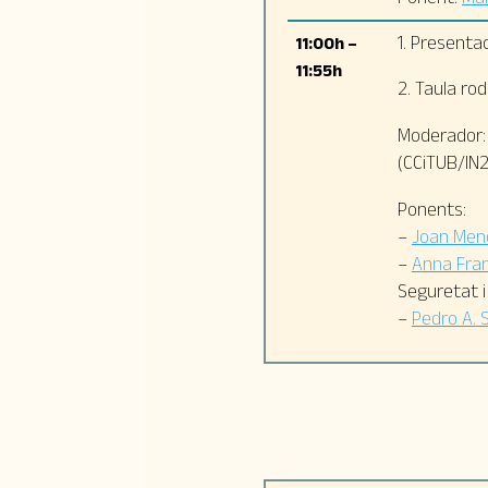
1. Presentac
11:00h –
11:55h
2. Taula ro
Moderador
(CCiTUB/IN
Ponents:
–
Joan Men
–
Anna Fran
Seguretat i
–
Pedro A. 