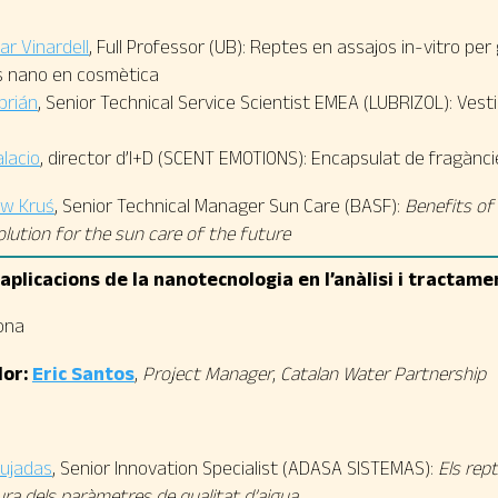
lar Vinardell
, Full Professor (UB): Reptes en assajos in-vitro per
s nano en cosmètica
brián
, Senior Technical Service Scientist EMEA (LUBRIZOL): Vesti
lacio
, director d’I+D (SCENT EMOTIONS): Encapsulat de fragànci
aw Kruś
,
Senior Technical Manager Sun Care
(BASF):
Benefits o
solution for the sun care of the future
aplicacions de la nanotecnologia en l’anàlisi i tractame
ona
or:
Eric Santos
,
Project Manager
,
Catalan Water Partnership
Pujadas
, Senior Innovation Specialist (ADASA SISTEMAS):
Els rep
ra dels paràmetres de qualitat d’aigua