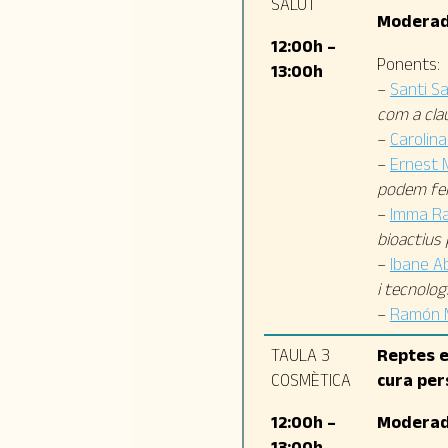
SALUT
Moderad
12:00h –
Ponents:
13:00h
–
Santi Sa
com a cla
–
Carolina
–
Ernest
podem fer
–
Imma R
bioactius 
–
Ibane A
i tecnolo
–
Ramón 
TAULA 3
Reptes e
COSMÈTICA
cura per
12:00h –
Moderad
13:00h