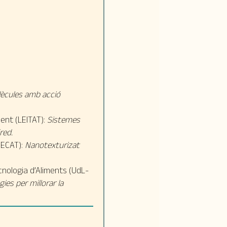
ècules amb acció
ment (LEITAT):
Sistemes
red.
RECAT):
Nanotexturizat
cnologia d’Aliments (UdL-
es per millorar la