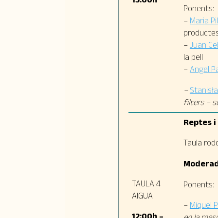
Ponents:
–
Maria Pi
producte
–
Juan Ce
la pell
–
Angel Pa
–
Stanisł
filters – 
Reptes i 
Taula rod
Moderad
TAULA 4
Ponents:
AIGUA
–
Miquel 
12:00h –
en la mesu