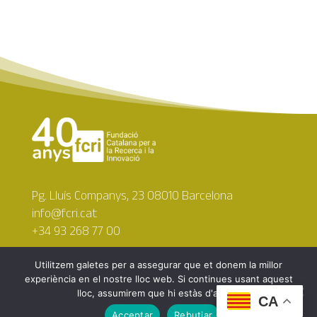
Pg. Lluís Companys, 23 08010 Barcelona
info@fcri.cat
+34 93 268 77 00
Utilitzem galetes per a assegurar que et donem la millor
experiència en el nostre lloc web. Si continues usant aquest
lloc, assumirem que hi estàs d'acord.
CA
Copyright © 2026 Fundació Catalana per a la Recerca i
Acceptar
Rebutjar