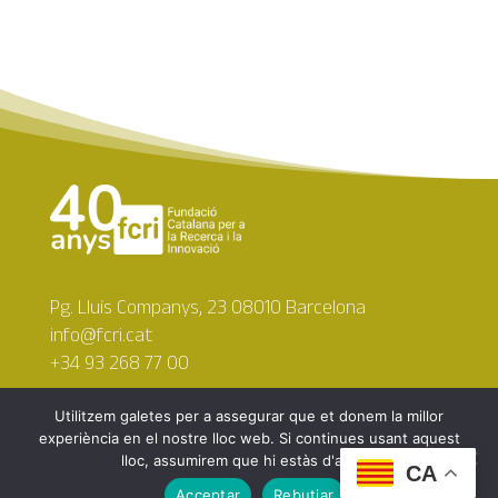
Pg. Lluís Companys, 23 08010 Barcelona
info@fcri.cat
+34 93 268 77 00
Utilitzem galetes per a assegurar que et donem la millor
experiència en el nostre lloc web. Si continues usant aquest
lloc, assumirem que hi estàs d'acord.
CA
Copyright © 2026 Fundació Catalana per a la Recerca i
Acceptar
Rebutjar