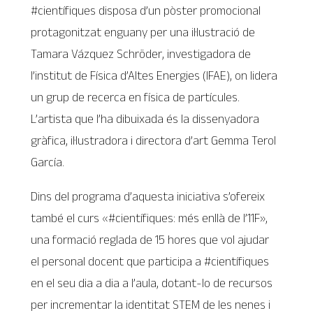
#científiques disposa d’un pòster promocional
protagonitzat enguany per una il·lustració de
Tamara Vázquez Schröder, investigadora de
l’institut de Física d’Altes Energies (IFAE), on lidera
un grup de recerca en física de partícules.
L’artista que l’ha dibuixada és la dissenyadora
gràfica, il·lustradora i directora d’art Gemma Terol
García.
Dins del programa d’aquesta iniciativa s’ofereix
també el curs «#científiques: més enllà de l’11F»,
una formació reglada de 15 hores que vol ajudar
el personal docent que participa a #científiques
en el seu dia a dia a l’aula, dotant-lo de recursos
per incrementar la identitat STEM de les nenes i