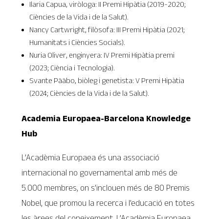
Ilaria Capua, viròloga: II Premi Hipàtia (2019-2020;
Ciències de la Vida i de la Salut).
Nancy Cartwright, filòsofa: III Premi Hipàtia (2021;
Humanitats i Ciències Socials).
Nuria Oliver, enginyera: IV Premi Hipàtia premi
(2023; Ciència i Tecnologia).
Svante Pääbo, biòleg i genetista: V Premi Hipàtia
(2024; Ciències de la Vida i de la Salut).
Academia Europaea-Barcelona Knowledge
Hub
L’Acadèmia Europaea és una associació
internacional no governamental amb més de
5.000 membres, on s’inclouen més de 80 Premis
Nobel, que promou la recerca i l’educació en totes
les àrees del coneixement. L’Acadèmia Europaea