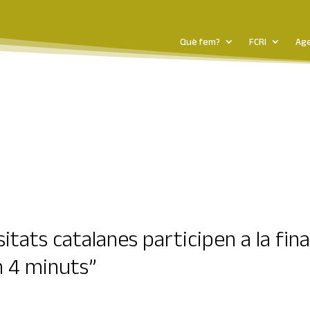
Què fem?
FCRI
Ag
itats catalanes participen a la fina
n 4 minuts”