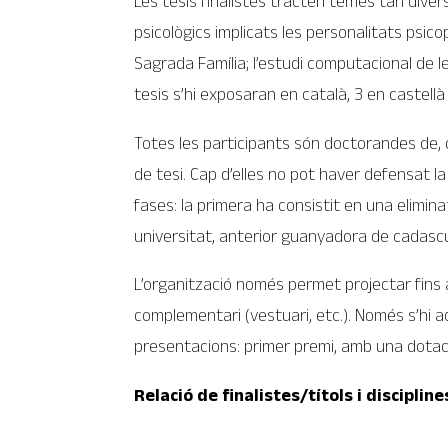
Les tesis finalistes tracten temes tan divers
psicològics implicats les personalitats psicop
Sagrada Família; l’estudi computacional de 
tesis s’hi exposaran en català, 3 en castellà 
Totes les participants són doctorandes de, 
de tesi. Cap d’elles no pot haver defensat la
fases: la primera ha consistit en una elimina
universitat, anterior guanyadora de cadascu
L’organització només permet projectar fins 
complementari (vestuari, etc.). Només s’hi a
presentacions: primer premi, amb una dotació
Relació de finalistes/títols i disciplin