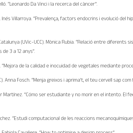
ló. “Leonardo Da Vinci i la recerca del càncer”.
nés Villarroya. “Prevalença, factors endocrins i evolució del hi
 Catalunya (UVic-UCC). Mònica Rubia. “Relació entre diferents 
 de 3 a 12 anys”.
au. “Mejora de la calidad e inocuidad de vegetales mediante pro
). Anna Fosch. “Menja greixos i aprima’t, el teu cervell sap com 
r Martínez. “Cómo ser estudiante y no morir en el intento. El f
Sànchez. “Estudi computacional de les reaccions mecanoquímiques
. Fabiola Cavaliere. “How to optimise a design process”.