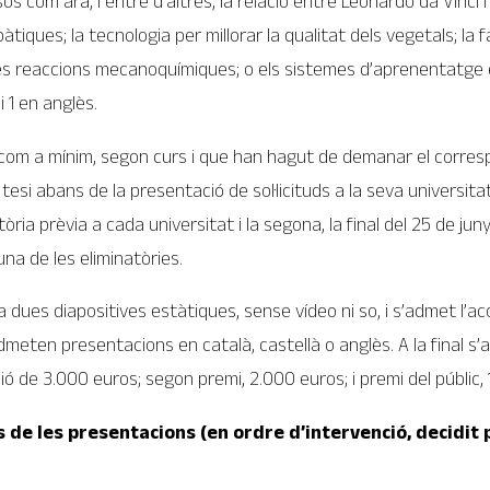
os com ara, i entre d’altres, la relació entre Leonardo da Vinci 
àtiques; la tecnologia per millorar la qualitat dels vegetals; la 
les reaccions mecanoquímiques; o els sistemes d’aprenentatge e
i 1 en anglès.
com a mínim, segon curs i que han hagut de demanar el correspo
 tesi abans de la presentació de sol·licituds a la seva universi
tòria prèvia a cada universitat i la segona, la final del 25 de j
na de les eliminatòries.
a dues diapositives estàtiques, sense vídeo ni so, i s’admet l
dmeten presentacions en català, castellà o anglès. A la final s’a
 de 3.000 euros; segon premi, 2.000 euros; i premi del públic, 
es de les presentacions (en ordre d’intervenció, decidit 