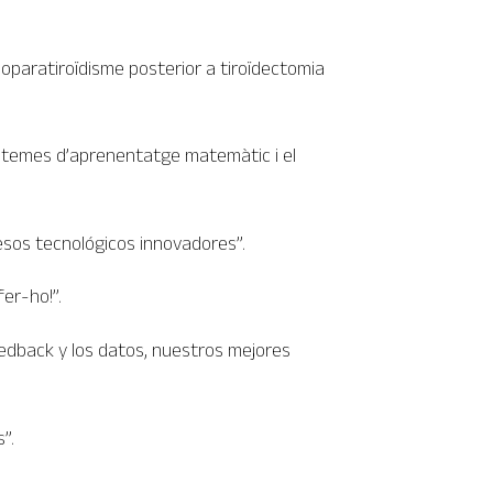
poparatiroïdisme posterior a tiroïdectomia
sistemes d’aprenentatge matemàtic i el
cesos tecnológicos innovadores”.
fer-ho!”.
eedback y los datos, nuestros mejores
”.