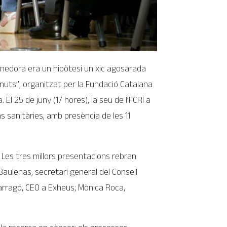
tenedora era un hipòtesi un xic agosarada
nuts”, organitzat per la Fundació Catalana
 El 25 de juny (17 hores), la seu de l’FCRI a
ns sanitàries, amb presència de les 11
s. Les tres millors presentacions rebran
 Baulenas, secretari general del Consell
Tarragó, CEO a Exheus; Mònica Roca,