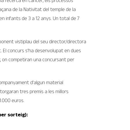
i la recerca en càncer; els processos
façana de la Nativitat del temple de la
n infants de 3 a 12 anys. Un total de 7
nent vistiplau del seu director/directora
tat. El concurs s’ha desenvolupat en dues
uny, on competiran una concursant per
’acompanyament d’algun material
torgaran tres premis a les millors
1.000 euros.
per sorteig):