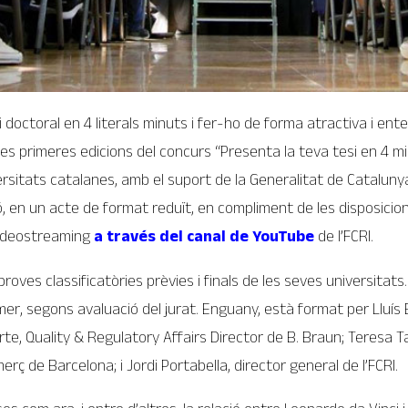
 doctoral en 4 literals minuts i fer-ho de forma atractiva i en
 primeres edicions del concurs “Presenta la teva tesi en 4 mi
iversitats catalanes, amb el suport de la Generalitat de Catalunya.
ció, en un acte de format reduït, en compliment de les disposicio
 videostreaming
a través del canal de YouTube
de l’FCRI.
proves classificatòries prèvies i finals de les seves universitat
primer, segons avaluació del jurat. Enguany, està format per Lluís
rte, Quality & Regulatory Affairs Director de B. Braun; Teresa 
ç de Barcelona; i Jordi Portabella, director general de l’FCRI.