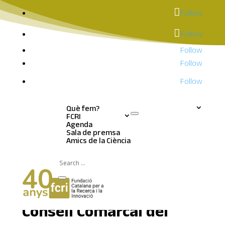
Follow
Follow
Follow
Follow
Follow
Què fem?
FCRI
Agenda
Sala de premsa
Notícies | Sala de
Amics de la Ciència
premsa
El Geoparc Orígens i el
Consell Comarcal del