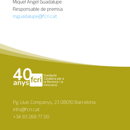
Miquel Àngel Guadalupe
Responsable de premsa
mguadalupe@fcri.cat
Pg. Lluís Companys, 23 08010 Barcelona
info@fcri.cat
+34 93 268 77 00