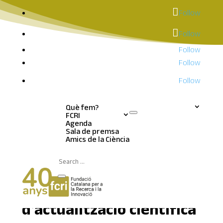
Follow
Follow
Follow
Follow
Follow
Què fem?
FCRI
Agenda
Sala de premsa
Notícies | Sala de
Amics de la Ciència
premsa
El programa
d’actualització científica