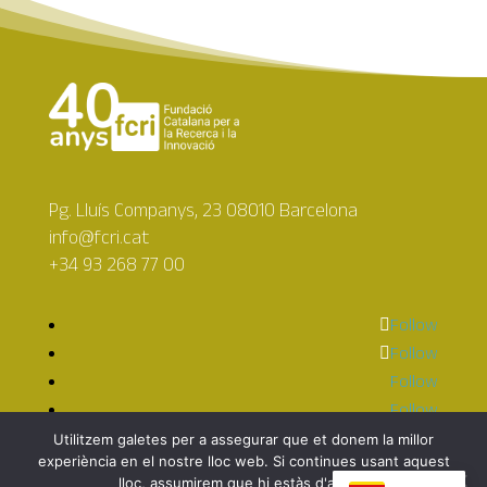
Pg. Lluís Companys, 23 08010 Barcelona
info@fcri.cat
+34 93 268 77 00
Follow
Follow
Follow
Follow
Follow
Utilitzem galetes per a assegurar que et donem la millor
experiència en el nostre lloc web. Si continues usant aquest
lloc, assumirem que hi estàs d'acord.