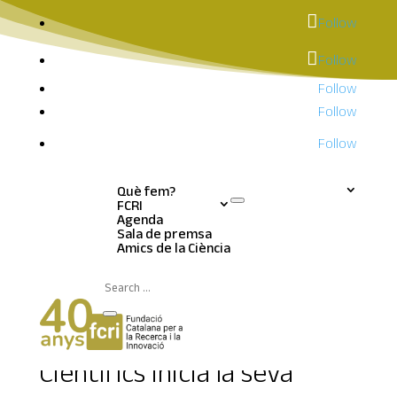
Follow
Follow
Follow
Follow
Follow
Què fem?
FCRI
Agenda
Sala de premsa
Notícies | Sala de
Amics de la Ciència
premsa
El Programa Petits Talents
Científics inicia la seva