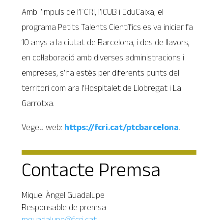
Amb l’impuls de l’FCRI, l’ICUB i EduCaixa, el
programa Petits Talents Científics es va iniciar fa
10 anys a la ciutat de Barcelona, i des de llavors,
en col·laboració amb diverses administracions i
empreses, s’ha estès per diferents punts del
territori com ara l’Hospitalet de Llobregat i La
Garrotxa.
Vegeu web:
https://fcri.cat/ptcbarcelona
.
Contacte Premsa
Miquel Àngel Guadalupe
Responsable de premsa
mguadalupe@fcri.cat