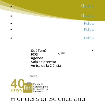
Follow
Follow
Follow
Follow
Follow
Què fem?
FCRI
Agenda
Sala de premsa
Notícies | Sala de
Amics de la Ciència
premsa
Els diàlegs científics
Frontiers of Science and