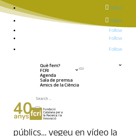
Follow
Follow
Follow
Follow
Follow
Què fem?
FCRI
Agenda
Sala de premsa
Sala de premsa
Amics de la Ciència
Exoplanetes i física
quàntica per a tots els
públics… vegeu en vídeo la