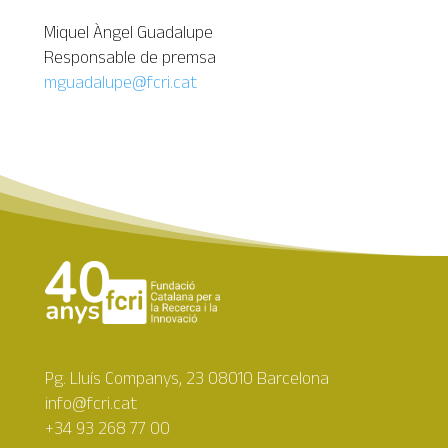
Miquel Àngel Guadalupe
Responsable de premsa
mguadalupe@fcri.cat
Pg. Lluís Companys, 23 08010 Barcelona
info@fcri.cat
+34 93 268 77 00