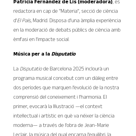
Patricia Fernández de Lis (moderadora)
, es
redactora en cap de “Materia”, secció de ciència
d’
El País
, Madrid. Disposa d’una àmplia experiència
en la moderació de debats públics de ciència amb
èmfasi en l’impacte social.
Música per a la
Disputatio
La
Disputatio
de Barcelona 2025 inclourà un
programa musical concebut com un diàleg entre
dos períodes que marquen l’evolució de la nostra
comprensió del coneixement i l’harmonia. El
primer, evocarà la Il·lustració —el context
intel·lectual i artístic en què va néixer la ciència
moderna— a través de l’obra de Jean-Marie
Leclair, la música del qual encarna l’equilibri, la