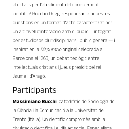
afectats per l’afebliment del coneixement
científic? Bucchi i Origgi respondran a aquestes
qüestions en un format d’acte caracteritzat per
un alt nivell d’interacció amb el públic —integrat
per estudiosos pluridisciplinaris i públic general— i
inspirat en la
Disputatio
original celebrada a
Barcelona el 1263, un debat teològic entre
intel·lectuals cristians i jueus presidit pel rei
Jaume I d’Aragó.
Participants
Massimiano Bucchi
, catedràtic de Sociologia de
la Ciència i la Comunicació a la Universitat de
Trento (Itàlia). Un científic compromès amb la
divulgació científica i el diàleg social. Especialista