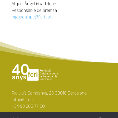
Miquel Àngel Guadalupe
Responsable de premsa
mguadalupe@fcri.cat
Pg. Lluís Companys, 23 08010 Barcelona
info@fcri.cat
+34 93 268 77 00