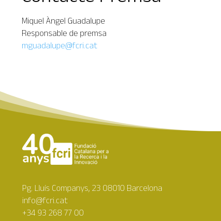
Miquel Àngel Guadalupe
Responsable de premsa
mguadalupe@fcri.cat
Pg. Lluís Companys, 23 08010 Barcelona
info@fcri.cat
+34 93 268 77 00