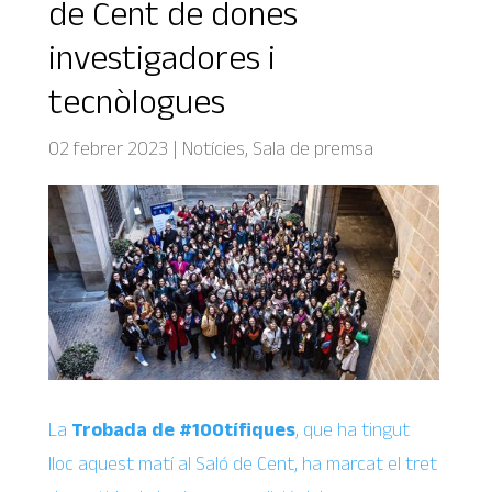
de Cent de dones
investigadores i
tecnòlogues
02 febrer 2023
|
Notícies
,
Sala de premsa
La
Trobada de #100tífiques
, que ha tingut
lloc aquest matí al Saló de Cent, ha marcat el tret