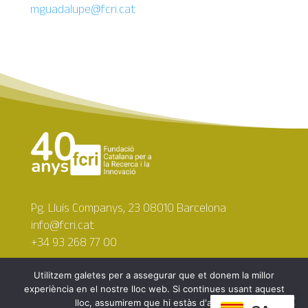
mguadalupe@fcri.cat
Pg. Lluís Companys, 23 08010 Barcelona
info@fcri.cat
+34 93 268 77 00
Utilitzem galetes per a assegurar que et donem la millor
experiència en el nostre lloc web. Si continues usant aquest
lloc, assumirem que hi estàs d'acord.