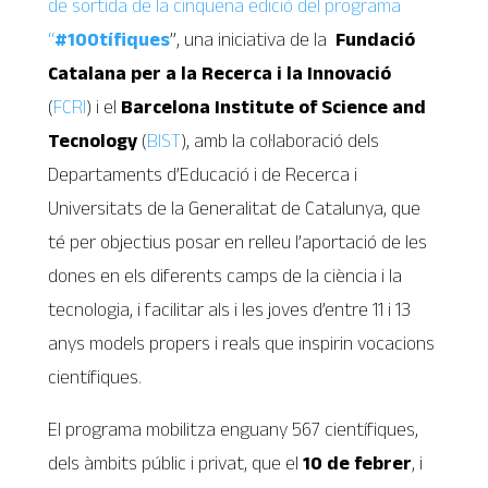
de sortida de la cinquena edició del programa
“
#100tífiques
”, una iniciativa de la
Fundació
Catalana per a la Recerca i la Innovació
(
FCRI
) i el
Barcelona Institute of Science and
Tecnology
(
BIST
), amb la col·laboració dels
Departaments d’Educació i de Recerca i
Universitats de la Generalitat de Catalunya, que
té per objectius posar en relleu l’aportació de les
dones en els diferents camps de la ciència i la
tecnologia, i facilitar als i les joves d’entre 11 i 13
anys models propers i reals que inspirin vocacions
científiques.
El programa mobilitza enguany 567 científiques,
dels àmbits públic i privat, que el
10 de febrer
, i