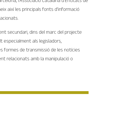
arcelona, l’Associació Catalana d’Entitats de
ix així les principals fonts d’informació
lacionats.
nt secundari, dins del marc del projecte
t especialment als legisladors,
es formes de transmissió de les notícies
ent relacionats amb la manipulació o