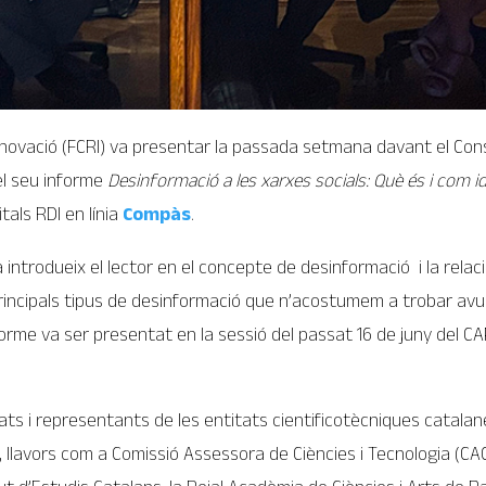
Innovació (FCRI) va presentar la passada setmana davant el Cons
el seu informe
Desinformació a les xarxes socials: Què és i com id
als RDI en línia
Compàs
.
 introdueix el lector en el concepte de desinformació i la relac
principals tipus de desinformació que n’acostumem a trobar avui e
forme va ser presentat en la sessió del passat 16 de juny del CA
ts i representants de les entitats cientificotècniques catalane
9, llavors com a Comissió Assessora de Ciències i Tecnologia (CA