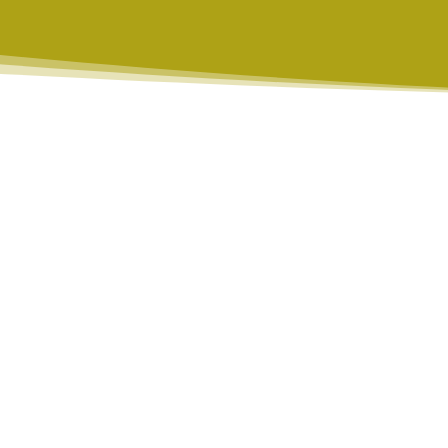
de premsa
T l’actualització del seu informe “
com identificar-la”