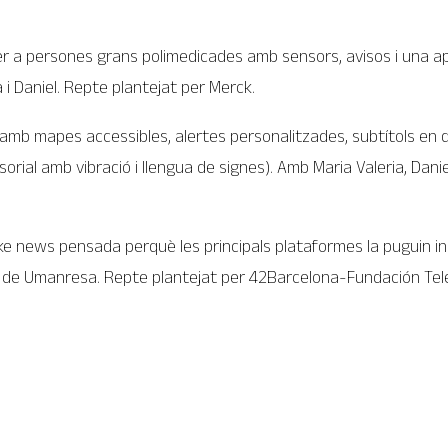
 per a persones grans polimedicades amb sensors, avisos i una ap
 i Daniel. Repte plantejat per Merck.
 amb mapes accessibles, alertes personalitzades, subtítols en d
ial amb vibració i llengua de signes). Amb Maria Valeria, Daniela 
ke news pensada perquè les principals plataformes la puguin inclou
hal de Umanresa. Repte plantejat per 42Barcelona-Fundación Tel