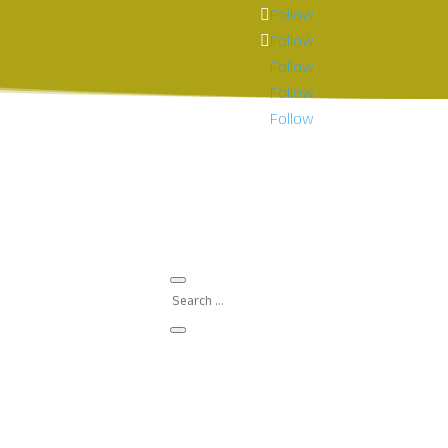
Follow
Follow
Follow
Follow
Follow
Què fem?
FCRI
Agenda
Sala de premsa
Amics de la Ciència
es falses en temps real,