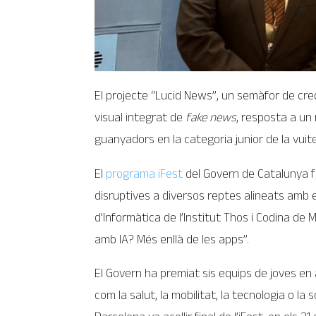
El projecte “Lucid News”, un semàfor de cred
visual integrat de
fake news
, resposta a un 
guanyadors en la categoria junior de la vuite
El
programa iFest
del Govern de Catalunya f
disruptives a diversos reptes alineats amb
d’Informàtica de l’Institut Thos i Codina d
amb IA? Més enllà de les apps”.
El Govern ha premiat sis equips de joves en
com la salut, la mobilitat, la tecnologia o la