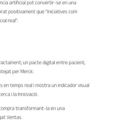
cia artificial pot convertir-se en una
orat positivament que “iniciatives com
ial real”.
 tractament; un pacte digital entre pacient,
ntejat per Merck.
s en temps real i mostra un indicador visual
erca i la Innovació.
 la compra transformant-la en una
jat Veritas.