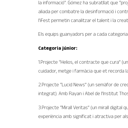
la informació”. Gómez ha subratllat que “pro
aliada per combatre la desinformació i contr
l’iFest permetin canalitzar el talent i la cre
Els equips guanyadors per a cada categoria
Categoria júnior:
1.Projecte “Helios, el contracte que cura” (u
cuidador, metge i farmàcia que et recorda l
2.Projecte “Lucid News” (un semàfor de credi
integrat). Amb Rayan i Abel de l’Institut Tho
3.Projecte “Mirall Veritas” (un mirall digita
experiència amb significat i atractiva per als