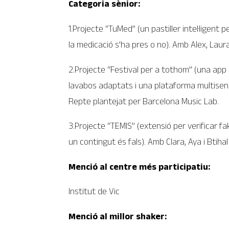
Categoria sènior:
1.Projecte “TuMed” (un pastiller intel·ligent
la medicació s’ha pres o no). Amb Alex, Laura
2.Projecte “Festival per a tothom” (una app
lavabos adaptats i una plataforma multisensor
Repte plantejat per Barcelona Music Lab.
3.Projecte “TEMIS” (extensió per verificar fa
un contingut és fals). Amb Clara, Aya i Bti
Menció al centre més participatiu:
Institut de Vic
Menció al millor shaker: