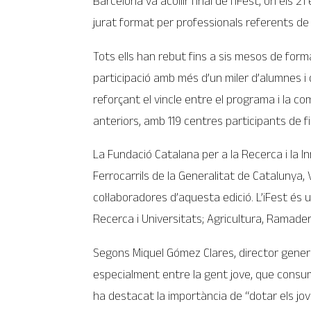
Barcelona va acollir final de l’iFest, on els
jurat format per professionals referents de
Tots ells han rebut fins a sis mesos de for
participació amb més d’un miler d’alumnes i 
reforçant el vincle entre el programa i la co
anteriors, amb 119 centres participants de 
La Fundació Catalana per a la Recerca i la In
Ferrocarrils de la Generalitat de Catalunya
col·laboradores d’aquesta edició. L’iFest és
Recerca i Universitats; Agricultura, Ramaderia
Segons Miquel Gómez Clares, director general
especialment entre la gent jove, que consume
ha destacat la importància de “dotar els jove