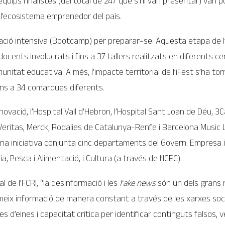
 21 equips finalistes (del total de 247 que s’hi van presentar) va
 l’ecosistema emprenedor del país.
mació intensiva (Bootcamp) per preparar-se. Aquesta etapa de l’
docents involucrats i fins a 37 tallers realitzats en diferents 
munitat educativa. A més, l’impacte territorial de l’iFest s’ha t
fins a 34 comarques diferents.
novació, l’Hospital Vall d’Hebron, l’Hospital Sant Joan de Déu, 3
, Veritas, Merck, Rodalies de Catalunya-Renfe i Barcelona Music
 una iniciativa conjunta cinc departaments del Govern: Empresa i 
, Pesca i Alimentació, i Cultura (a través de l’ICEC).
 de l’FCRI, “la desinformació i les
fake news
són un dels grans 
ix informació de manera constant a través de les xarxes socials
s d’eines i capacitat crítica per identificar continguts falsos, v