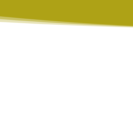
de premsa
RI, un model de detecció de notíci