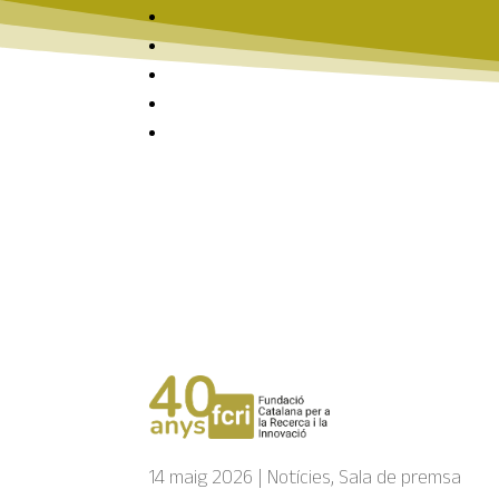
Notícies | Sala 
“Lucid News” – Repte FC
guanya l’iFest júnior
14 maig 2026
|
Notícies
,
Sala de premsa