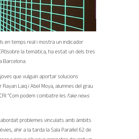
ls en temps real i mostra un indicador
CRI)sobre la temàtica, ha estat un dels tres
 a Barcelona.
joves que vulguin aportar solucions
 Rayan Laiq i Abel Moya, alumnes del grau
 l’FCRI “Com podem combatre les
fake news
an abordat problemes vinculats amb àmbits
ies, ahir a la tarda la Sala Paral·lel 62 de