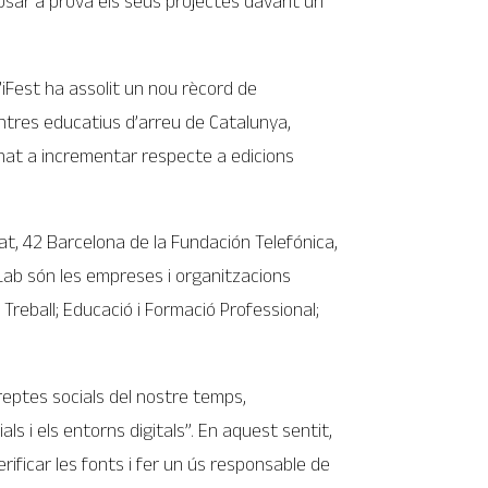
n posar a prova els seus projectes davant un
iFest ha assolit un nou rècord de
centres educatius d’arreu de Catalunya,
ornat a incrementar respecte a edicions
Cat, 42 Barcelona de la Fundación Telefónica,
 Lab són les empreses i organitzacions
Treball; Educació i Formació Professional;
reptes socials del nostre temps,
 i els entorns digitals”. En aquest sentit,
erificar les fonts i fer un ús responsable de