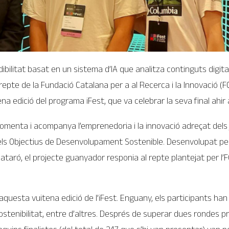
ibilitat basat en un sistema d’IA que analitza continguts digita
repte de la Fundació Catalana per a al Recerca i la Innovació (F
na edició del programa iFest, que va celebrar la seva final ahir
omenta i acompanya l’emprenedoria i la innovació adreçat dels 
 els Objectius de Desenvolupament Sostenible. Desenvolupat per
e Mataró, el projecte guanyador responia al repte plantejat per
 aquesta vuitena edició de l’iFest. Enguany, els participants h
 sostenibilitat, entre d’altres. Després de superar dues rondes prèv