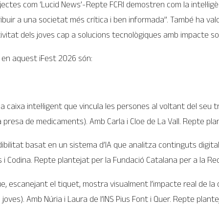
jectes com ‘Lucid News’-Repte FCRI demostren com la intel·ligèn
ibuir a una societat més crítica i ben informada”. També ha val
ativitat dels joves cap a solucions tecnològiques amb impacte soc
 en aquest iFest 2026 són:
na caixa intel·ligent que vincula les persones al voltant del seu
a presa de medicaments). Amb Carla i Cloe de La Vall. Repte pla
bilitat basat en un sistema d’IA que analitza continguts digital
s i Codina. Repte plantejat per la Fundació Catalana per a la Rec
l que, escanejant el tiquet, mostra visualment l’impacte real de
 joves). Amb Núria i Laura de l’INS Pius Font i Quer. Repte plante