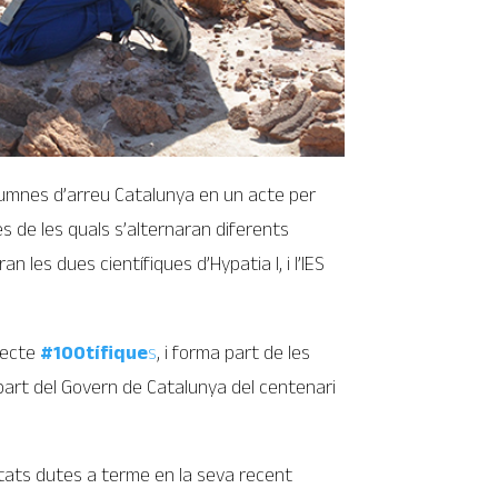
alumnes d’arreu Catalunya en un acte per
es de les quals s’alternaran diferents
 les dues científiques d’Hypatia I, i l’IES
ojecte
#100tífique
s
, i forma part de les
part del Govern de Catalunya del centenari
vitats dutes a terme en la seva recent