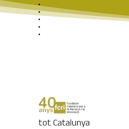
Notícies | Sala 
Més de 400 alumnes lle
Helena Arias, membres d
tot Catalunya