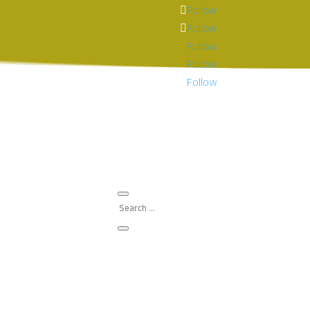
Follow
Follow
Follow
Follow
Follow
Què fem?
FCRI
Agenda
Sala de premsa
Amics de la Ciència
eaming amb Anna Bach i
a I en un acte obert a