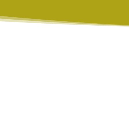
de premsa
idatans conversaran per videostr
e la missió simulada a Mart Hypati