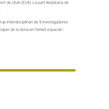
sert de Utah (EUA). La part lleidatana de
.
up interdisciplinari de 9 investigadores
paper de la dona en l’àmbit espacial i