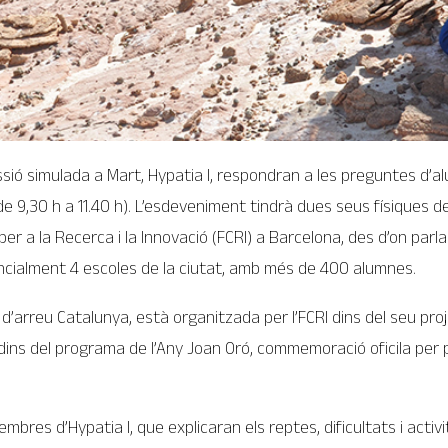
sió simulada a Mart, Hypatia I, respondran a les preguntes d’
de 9,30 h a 11.40 h). L’esdeveniment tindrà dues seus físiques d
 a la Recerca i la Innovació (FCRI) a Barcelona, des d’on parlaran
sencialment 4 escoles de la ciutat, amb més de 400 alumnes.
d’arreu Catalunya, està organitzada per l’FCRI dins del seu pr
ins del programa de l’Any Joan Oró, commemoració oficila per 
bres d’Hypatia I, que explicaran els reptes, dificultats i acti