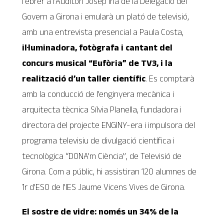
febrer a l’Auditori Josep Irla de la Delegació del
Govern a Girona i emularà un plató de televisió,
amb una entrevista presencial a Paula Costa,
il·luminadora, fotògrafa i cantant del
concurs musical “Eufòria” de TV3, i la
realització d’un taller científic
. Es comptarà
amb la conducció de l’enginyera mecànica i
arquitecta tècnica Sílvia Planella, fundadora i
directora del projecte ENGINY-era i impulsora del
programa televisiu de divulgació científica i
tecnològica “DONA’m Ciència”, de Televisió de
Girona. Com a públic, hi assistiran 120 alumnes de
1r d’ESO de l’IES Jaume Vicens Vives de Girona.
El sostre de vidre: només un 34% de la