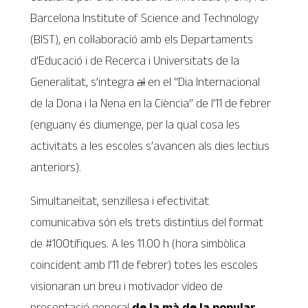
Barcelona Institute of Science and Technology
(BIST), en col·laboració amb els Departaments
d’Educació i de Recerca i Universitats de la
Generalitat, s’integra
al
en el “Dia Internacional
de la Dona i la Nena en la Ciència” de l’11 de febrer
(enguany és diumenge, per la qual cosa les
activitats a les escoles s’avancen als dies lectius
anteriors).
Simultaneïtat, senzillesa i efectivitat
comunicativa són els trets distintius del format
de #100tífiques. A les 11.00 h (hora simbòlica
coincident amb l’11 de febrer) totes les escoles
visionaran un breu i motivador vídeo de
presentació general
de la mà de la popular