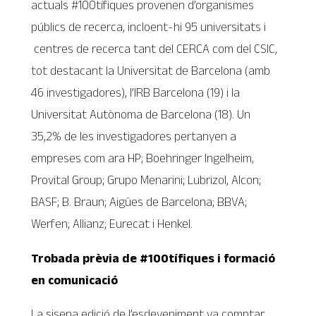
actuals #100tífiques provenen d’organismes
públics de recerca, incloent-hi 95 universitats i
centres de recerca tant del CERCA com del CSIC,
tot destacant la Universitat de Barcelona (amb
46 investigadores), l’IRB Barcelona (19) i la
Universitat Autònoma de Barcelona (18). Un
35,2% de les investigadores pertanyen a
empreses com ara HP; Boehringer Ingelheim,
Provital Group; Grupo Menarini; Lubrizol, Alcon;
BASF; B. Braun; Aigües de Barcelona; BBVA;
Werfen; Allianz; Eurecat i Henkel.
Trobada prèvia de #100tífiques i formació
en comunicació
La sisena edició de l’esdeveniment va comptar