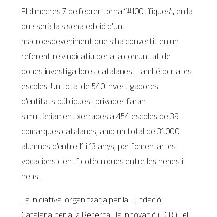
El dimecres 7 de febrer torna “#100tífiques”, en la
que serà la sisena edició d’un
macroesdeveniment que s’ha convertit en un
referent reivindicatiu per a la comunitat de
dones investigadores catalanes i també per a les
escoles. Un total de 540 investigadores
d’entitats públiques i privades faran
simultàniament xerrades a 454 escoles de 39
comarques catalanes, amb un total de 31.000
alumnes d’entre 11 i 13 anys, per fomentar les
vocacions cientificotècniques entre les nenes i
nens.
La iniciativa, organitzada per la Fundació
Catalana per a la Recerca i la Innovació (FCRI) i el