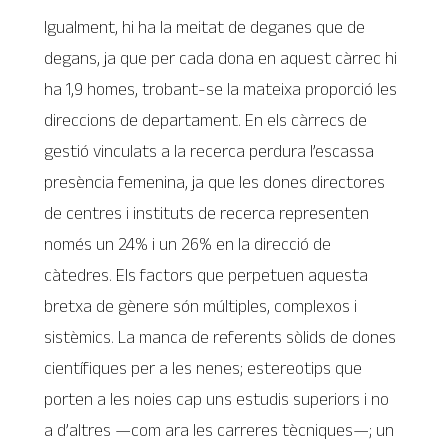
Igualment, hi ha la meitat de deganes que de
degans, ja que per cada dona en aquest càrrec hi
ha 1,9 homes, trobant-se la mateixa proporció les
direccions de departament. En els càrrecs de
gestió vinculats a la recerca perdura l’escassa
presència femenina, ja que les dones directores
de centres i instituts de recerca representen
només un 24% i un 26% en la direcció de
càtedres. Els factors que perpetuen aquesta
bretxa de gènere són múltiples, complexos i
sistèmics. La manca de referents sòlids de dones
científiques per a les nenes; estereotips que
porten a les noies cap uns estudis superiors i no
a d’altres —com ara les carreres tècniques—‍; un