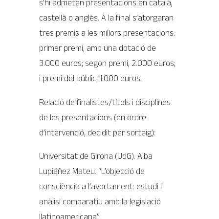
s’hi admeten presentacions en català,
castellà o anglès. A la final s’atorgaran
tres premis a les millors presentacions:
primer premi, amb una dotació de
3.000 euros; segon premi, 2.000 euros;
i premi del públic, 1.000 euros.
Relació de finalistes/títols i disciplines
de les presentacions (en ordre
d’intervenció, decidit per sorteig):
Universitat de Girona (UdG). Alba
Lupiáñez Mateu. “L’objecció de
consciència a l’avortament: estudi i
anàlisi comparatiu amb la legislació
llatinoamericana”.