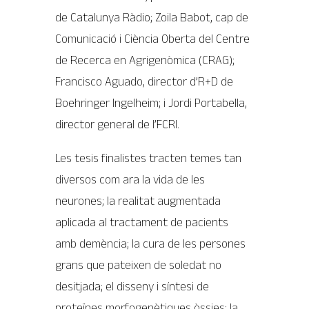
de Catalunya Ràdio; Zoila Babot, cap de
Comunicació i Ciència Oberta del Centre
de Recerca en Agrigenòmica (CRAG);
Francisco Aguado, director d’R+D de
Boehringer Ingelheim; i Jordi Portabella,
director general de l’FCRI.
Les tesis finalistes tracten temes tan
diversos com ara la vida de les
neurones; la realitat augmentada
aplicada al tractament de pacients
amb demència; la cura de les persones
grans que pateixen de soledat no
desitjada; el disseny i síntesi de
proteïnes morfogenètiques òssies; la