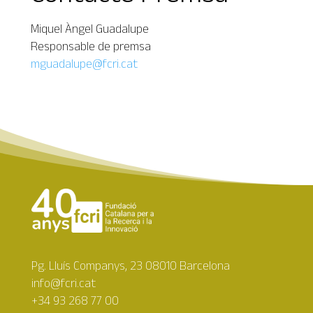
Miquel Àngel Guadalupe
Responsable de premsa
mguadalupe@fcri.cat
Pg. Lluís Companys, 23 08010 Barcelona
info@fcri.cat
+34 93 268 77 00