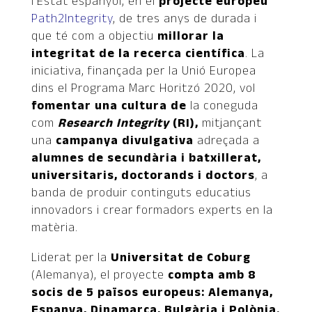
l’Estat espanyol, en el
projecte europeu
Path2Integrity
, de tres anys de durada i
que té com a objectiu
millorar la
integritat de la recerca científica
. La
iniciativa, finançada per la Unió Europea
dins el Programa Marc Horitzó 2020, vol
fomentar una cultura de
la coneguda
com
Research Integrity
(RI),
mitjançant
una
campanya divulgativa
adreçada a
alumnes de secundària i batxillerat,
universitaris, doctorands i doctors
, a
banda de produir continguts educatius
innovadors i crear formadors experts en la
matèria.
Liderat per la
Universitat de Coburg
(Alemanya), el proyecte
compta amb 8
socis de 5 països europeus: Alemanya,
Espanya, Dinamarca, Bulgària i Polònia.