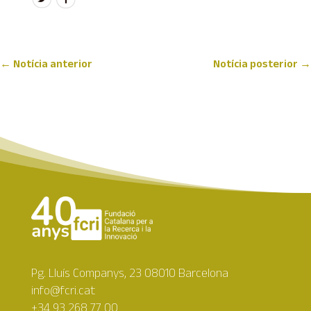
←
Notícia anterior
Notícia posterior
→
Pg. Lluís Companys, 23 08010 Barcelona
info@fcri.cat
+34 93 268 77 00