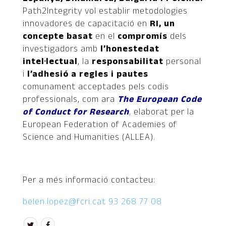
Path2Integrity vol establir metodologies
innovadores de capacitació en
RI, un
concepte basat
en el
compromís
dels
investigadors amb
l’honestedat
intel·lectual
, la
responsabilitat
personal
i
l’adhesió a regles i pautes
comunament acceptades pels codis
professionals, com ara
T
he European Code
of Conduct for Research
,
elaborat per la
European Federation of Academies of
Science and Humanities (ALLEA).
Per a més informació contacteu:
belen.lopez@fcri.cat
93 268 77 08